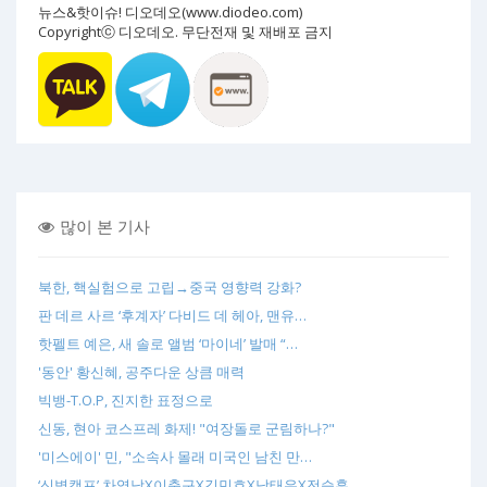
뉴스&핫이슈! 디오데오(www.diodeo.com)
Copyrightⓒ 디오데오. 무단전재 및 재배포 금지
많이 본 기사
북한, 핵실험으로 고립→중국 영향력 강화?
판 데르 사르 ‘후계자’ 다비드 데 헤아, 맨유…
핫펠트 예은, 새 솔로 앨범 ‘마이네’ 발매 “…
'동안' 황신혜, 공주다운 상큼 매력
빅뱅-T.O.P, 진지한 표정으로
신동, 현아 코스프레 화제! "여장돌로 군림하나?"
'미스에이' 민, "소속사 몰래 미국인 남친 만…
‘신병캠프’ 차영남X이충구X김민호X남태우X전승훈…