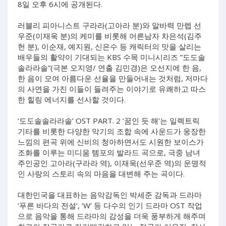
8일 오후 6시에 공개된다.
러블리 피아니스트 구라라(고아라 분)와 알바력 만렙 선
우준(이재욱 분)의 케미를 비롯해 어른남자 차은석(김주
헌 분), 이순재, 예지원, 신은수 등 캐릭터의 맛을 살리는
배우들의 활약이 기대되는 KBS 수목 미니시리즈 ”도도솔
솔라라솔”(극본 오지영/ 연출 김민경)은 오선지에 한 음,
한 음이 모여 아름다운 선율을 만들어내는 것처럼, 저마다
의 사연을 가진 이들이 들려주는 이야기로 유쾌하고 따스
한 힐링 에너지를 선사할 것이다.
‘도도솔솔라라솔’ OST PART. 2 ‘꿈인 듯 해’는 일렉트릭
기타를 비롯한 다양한 악기의 조합 속에 사운드가 웅장한
느낌의 편곡 위에 신비의 청아하면서도 시원한 보이스가
조화를 이루는 미디움 템포의 발라드 곡으로, 극중 남녀
주인공인 고아라(구라라 역), 이재욱(선우준 역)의 운명적
인 사랑의 스토리 속의 마음을 대변해 주는 곡이다.
대한민국을 대표하는 음악감독인 박세준 감독과 드라마
‘푸른 바다의 전설’, ‘W’ 등 다수의 인기 드라마 OST 작업
으로 음악을 통해 드라마의 감성을 더욱 풍부하게 해주며