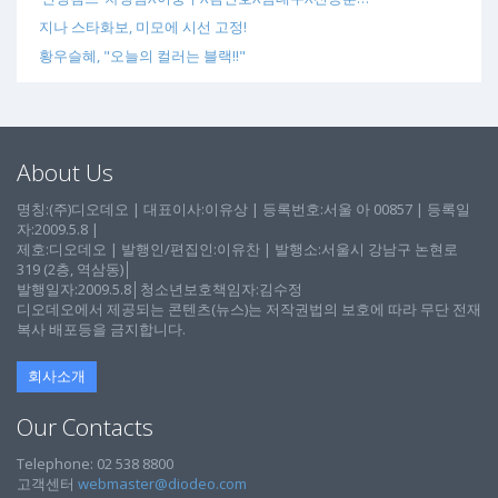
지나 스타화보, 미모에 시선 고정!
황우슬혜, "오늘의 컬러는 블랙!!"
About Us
명칭:(주)디오데오 | 대표이사:이유상 | 등록번호:서울 아 00857 | 등록일
자:2009.5.8 |
제호:디오데오 | 발행인/편집인:이유찬 | 발행소:서울시 강남구 논현로
319 (2층, 역삼동)│
발행일자:2009.5.8│청소년보호책임자:김수정
디오데오에서 제공되는 콘텐츠(뉴스)는 저작권법의 보호에 따라 무단 전재
복사 배포등을 금지합니다.
회사소개
Our Contacts
Telephone: 02 538 8800
고객센터
webmaster@diodeo.com