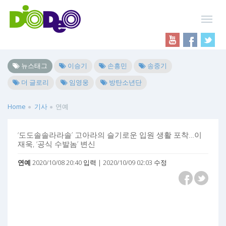
뉴스태그
이승기
손흥민
송중기
더 글로리
임영웅
방탄소년단
Home
기사
연예
‘도도솔솔라라솔’ 고아라의 슬기로운 입원 생활 포착…이
재욱, ‘공식 수발놈’ 변신
연예
2020/10/08 20:40 입력 | 2020/10/09 02:03 수정