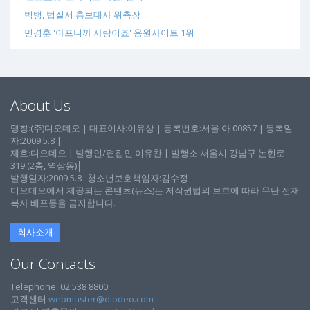
빅뱅, 법질서 홍보대사 위촉장
민경훈 '아프니까 사랑이죠' 음원사이트 1위
About Us
명칭:(주)디오데오 | 대표이사:이유상 | 등록번호:서울 아 00857 | 등록일
자:2009.5.8 |
제호:디오데오 | 발행인/편집인:이유찬 | 발행소:서울시 강남구 논현로
319 (2층, 역삼동)│
발행일자:2009.5.8│청소년보호책임자:김수정
디오데오에서 제공되는 콘텐츠(뉴스)는 저작권법의 보호에 따라 무단 전재
복사 배포등을 금지합니다.
회사소개
Our Contacts
Telephone: 02 538 8800
고객센터
webmaster@diodeo.com