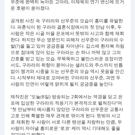
우준에 완벽히 녹아든 고아라, 이재욱의 연기 변신에 뜨거
운 호평이 쏟아졌다.
공개된 사진 속 구라라와 선우준의 모습이 흥미를 유발한
다. 파혼식이 된 구라라 결혼식장에서의 첫 만남 이후, 두
사람은 작은 시골 마을 은포에서 뜻밖의 사고와 함께 재회
한다. 하지만 무슨 영문인지 피해자 선우준이 구라라의 수
발(?)을 들고 있어 궁금증을 자아낸다. 깁스에 환자복 차림
으로 침대에 앉아 있는 구라라는 손 하나 까딱 않고 그의
간호를 받고 있는 모습. 무뚝뚝하고 불만스러운 표정이면
서도, 구라라의 취향이 묻어나는 샐러드와 주스까지 빈틈
없이 챙겨와 시중을 드는 선우준의 모습 역시 웃음을 안긴
다. 시작부터 제대로 꼬여버린 구라라와 선우준, 과연 두
사람의 인연이 어떻게 얽히게 될지 궁금증을 높인다.
제작진은 “오늘(8일) 방송되는 2회에서는 역경을 딛고 은
포에 입성한 구라라의 적응기가 본격적으로 펼쳐진다”며
“첫 만남부터 예사롭지 않았던 구라라와 선우준은 교통사
고로 인해 특별한 채무 관계로 엮이게 된다. 뜻밖의 사고
로 재회한 두 사람이 서로 다른 텐션을 자랑하는 만큼, 두
사람이 자아낼 흥미로운 ‘로코’ 케미 역시 기대해도 좋을
것”이라고 밝혔다.