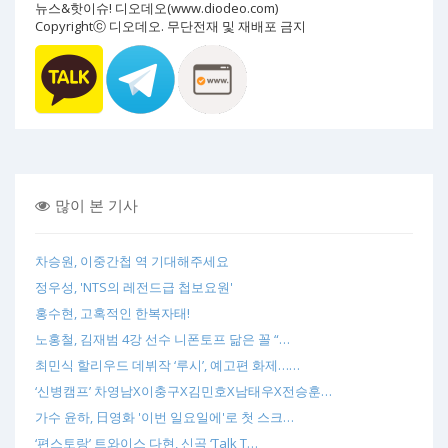
뉴스&핫이슈! 디오데오(www.diodeo.com)
Copyrightⓒ 디오데오. 무단전재 및 재배포 금지
많이 본 기사
차승원, 이중간첩 역 기대해주세요
정우성, 'NTS의 레전드급 첩보요원'
홍수현, 고혹적인 한복자태!
노홍철, 김재범 4강 선수 니폰토프 닮은 꼴 “…
최민식 할리우드 데뷔작 ‘루시’, 예고편 화제……
‘신병캠프’ 차영남X이충구X김민호X남태우X전승훈…
가수 윤하, 日영화 '이번 일요일에'로 첫 스크…
‘편스토랑’ 트와이스 다현, 신곡 ‘Talk T…