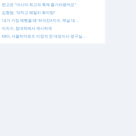
한고은 "아시아 최고의 축제 즐기러왔어요"
김형범, '닥치고 패밀리 화이팅!'
‘내가 가장 예뻤을 때’ 하석진X지수, 멱살 대…
이지수, 침대위에서 섹시하게
KBO, 서울히어로즈 이장석 전 대표이사 영구실…