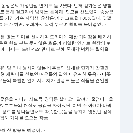
과 송상은의 개성만점 연기도 돋보였다. 먼저 김가은은 냉철
로 분해 걸크러쉬 넘치는 ‘츤데레’ 면모를 선보였다. 송상은
 가진 가수 지망생 ‘윤상은’과 싱크로율 100%였다. 맛깔
치는가 하면, 노래까지 직접 부르며 활력을 불어넣었다.
 틈 없는 재미를 선사하며 드라마에 대한 기대감을 배가시
이정은은 현실 부부 못지않은 호흡과 리얼한 연기로 현장의 분
에 다니는 ‘노벤져스’ 멤버로 분해 존재감 넘치는 활약을
 디테일 하나 놓치지 않는 배우들의 섬세한 연기가 압권인
성형 캐릭터를 선보인 배우들의 열연이 유쾌한 웃음과 따뜻
배우들의 특별한 연기 시너지가 완성도 높은 작품을 견인할
 웃음을 자아낸 시트콤 ‘청담동 살아요’, ‘달려라 울엄마’, ‘올
’, 부부들의 현실로 공감을 자아냈던 ‘이번 주 아내가 바람
까지 장르를 넘나들면서도 따뜻한 웃음을 놓치지 않았던 김석
투합해 기대를 모으는 작품.
2월 첫 방송될 예정이다.