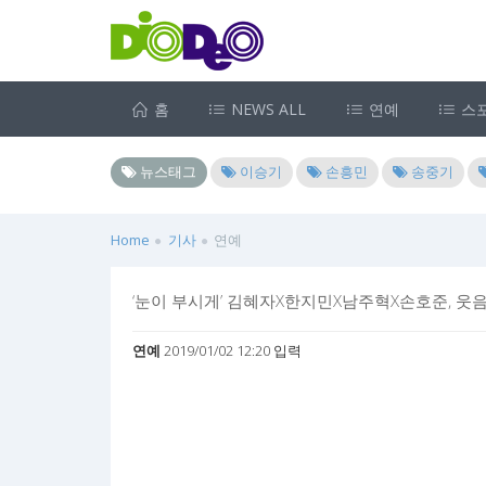
홈
NEWS ALL
연예
스
뉴스태그
이승기
손흥민
송중기
Home
기사
연예
‘눈이 부시게’ 김혜자X한지민X남주혁X손호준, 
연예
2019/01/02 12:20 입력