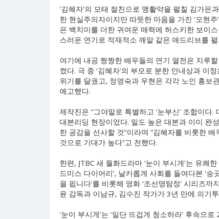
‘김혜자’의 모태 절친으로 맹활약을 펼칠 김가은
한 현실주의자이지만 따뜻한 마음을 가진 ‘오현주’
은 백치미를 더한 귀여운 매력에 허스키한 보이스를
스러운 연기로 적재적소 깨알 같은 애드리브를 펼
여기에 내공 짱짱한 배우들의 연기 열전은 지루할
켰다. 극 중 ‘김혜자’의 부모로 분한 안내상과 
위기를 달궜고, 정영숙과 우현은 각각 노인 홍보관
예고했다.
제작진은 “그야말로 특별하고 ‘눈부신’ 조합이다.
대본리딩 현장이었다. 밀도 높은 대본과 이미 완
한 공감을 선사할 것”이라며 “김혜자를 비롯한 
것으로 기대가 높다”고 전했다.
한편, JTBC 새 월화드라마 ‘눈이 부시게’는 유쾌한
드미스 다이어리’, 날카롭게 사회를 들여다본 ‘송곳
을 핍니다’를 비롯해 영화 ‘조선명탐정’ 시리즈
윤 감독과 이남규, 김수진 작가가 3년 만에 의기
‘눈이 부시게’는 ‘일단 뜨겁게 청소하라’ 후속으로 