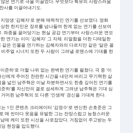
 않은 연기로 극을 이끌었다. 무엇보다 특유의 사랑스러움
 찬사를 이끌어내기도.
지망생 ‘김혜자’로 분해 매력적인 연기를 선보였다. 영화
 수상한 한지민은 장르를 넘나들며 한계 없는 연기를 선보여
유. 좌중을 끌어당기는 현실 공감 연기부터 사랑스러운 면모
한 연기는 이미 ‘김혜자’ 그 자체. 리얼함을 더한 디테일한
히 같은 인물을 연기하는 김혜자와의 다르지만 같은 ‘닮은 꼴
 비주얼 시너지 또한 두 사람이 그려낼 로맨스에 기대를 한
준하’로 더할 나위 없는 완벽한 연기를 펼쳤다. 극 중 ‘이
 자신에게 주어진 찬란한 시간을 내던져 버리고 무기력한 삶
트럼을 넓인 남주혁은 이날 차분하면서도 한층 깊어진 연기를
이준하’를 자신만의 결로 섬세하게 그려낸 남주혁은 기대 심
거머쥔 남주혁의 또 다른 ‘인생캐’ 경신을 기대케 한다.
르는 1인 콘텐츠 크리에이터 ‘김영수’로 변신한 손호준은 그
로 매 씬마다 웃음을 유발한 그는 잔망스럽고 능청스러운
 남매 케미 또한 시선을 사로잡았다. 거침없이 주고받는 두
리딩 현장을 압도했다.