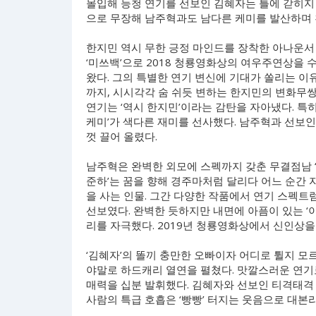
몰입해 능청 연기를 선보인 김혜자는 틀에 갇히지
으로 무장해 남주혁과도 남다른 케미를 발산하며
한지민 역시 무한 긍정 마인드를 장착한 아나운서 
‘미쓰백’으로 2018 청룡영화상의 여우주연상을
왔다. 그의 특별한 연기 변신에 기대가 쏠리는 이
까지, 시시각각 숨 쉬듯 변하는 한지민의 변화무쌍
연기는 ‘역시 한지민’이라는 감탄을 자아냈다. 특
케미’가 색다른 재미를 선사했다. 남주혁과 선보인
껏 끌어 올렸다.
남주혁은 완벽한 외모에 스펙까지 갖춘 무결점남 ‘이
준하’는 꿈을 향해 경주마처럼 달리다 어느 순간
을 사는 인물. 그간 다양한 작품에서 연기 스펙
선보였다. 완벽한 듯하지만 내면에 아픔이 있는 ‘
리를 자극했다. 2019년 청룡영화상에서 신인상을 
‘김혜자’의 똘끼 충만한 오빠이자 어디로 튈지 모
야말로 하드캐리 열연을 펼쳤다. 맛깔스러운 연기
매력을 십분 발휘했다. 김혜자와 선보인 티격태격
사람의 특급 호흡은 ‘빵빵’ 터지는 웃음으로 대본