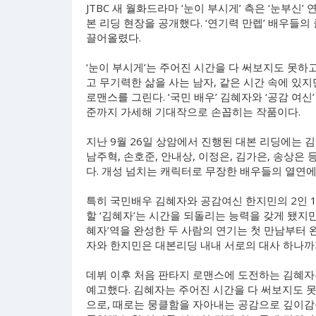
JTBC 새 월화드라마 ‘눈이 부시게’ 측은 ‘눈부
본 리딩 현장을 공개했다. ‘연기력 만렙’ 배우들
끌어올렸다.
‘눈이 부시게’는 주어진 시간을 다 써보지도 못
고 무기력한 삶을 사는 남자, 같은 시간 속에 있
로맨스를 그린다. ‘국민 배우’ 김혜자와 ‘공감 여신
준까지 가세해 기대작으로 손꼽히는 작품이다.
지난 9월 26일 상암에서 진행된 대본 리딩에는 김
남주혁, 손호준, 안내상, 이정은, 김가은, 송상은
다. 개성 넘치는 캐릭터로 무장한 배우들의 열연에
특히 국민배우 김혜자와 공감여신 한지민의 2인 1
할 ‘김혜자’는 시간을 되돌리는 능력을 갖게 됐지만
혜자’역을 완성한 두 사람의 연기는 첫 만남부터 
자와 한지민은 대본리딩 내내 서로의 대사 하나까
데뷔 이후 처음 판타지 로맨스에 도전하는 김혜자는
예고했다. 김혜자는 주어진 시간을 다 써보지도 못
으로, 때로는 뭉클함을 자아내는 공감으로 깊이감을