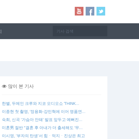
지
많이 본 기사
한별, 두메인 크루와 지코 오디오쇼 ‘THINK…
이종현 첫 촬영, ‘정용화-강민혁에 이어 명품연…
숙희, 신곡 '가슴아 안돼' 발표 앞두고 예뻐진…
미혼男 절반 “결혼 후 아내가 더 출세해도 ‘무…
이시영, '부자의 탄생'서 힘ㆍ억지ㆍ진상은 최고