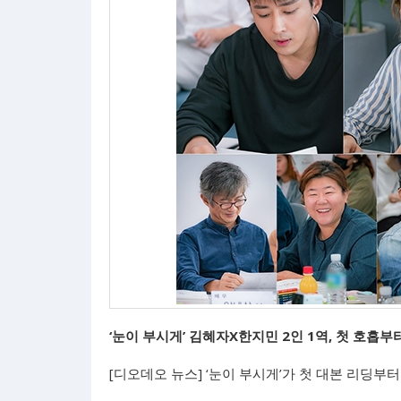
‘눈이 부시게’ 김혜자X한지민 2인 1역, 첫 호흡
[디오데오 뉴스] ‘눈이 부시게’가 첫 대본 리딩부