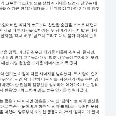
신’ 연기 고수들의 조합만으로 설렘과 기대를 뜨겁게 달구는 대
의 클래스 다른 연기가 역대급 시너지를 예고하며 기대를 한껏
하고 잃어버린 여자와 누구보다 찬란한 순간을 스스로 내던지
지만 서로 다른 시간을 살아가는 두 남녀의 시간 이탈 판타지
’ 한지민, ‘대세 배우’ 남주혁 그리고 대체 불가 매력의 손호
석윤 감독, 이남규·김수진 작가를 비롯해 김혜자, 한지민,
 등 베테랑 연기 고수들과 대세 청춘 배우들이 한자리에 모였
 대본 리딩 현장은 뜨거운 에너지로 가득 찼다.
역 연기는 차원이 다른 시너지를 발휘했다. 두 사람이 연기
 뒤엉킨 시간 속에 갇혀 버린 인물. 자신만의 색을 녹여 ‘김
완벽했다. 한 인물의 감정선을 섬세하게 이어가야 하는 김혜
지 빈틈없이 체크하며 밀도 높은 연기를 펼쳐나갔다.
 몸은 70대이지만 영혼은 25세인 ‘김혜자’로 파격 변신을
하고 한순간 늙어버린 청춘 ‘김혜자’를 때로는 유쾌한 웃음
 더했다. 말투부터 소소한 행동까지 25세 ‘김혜자’에 완벽