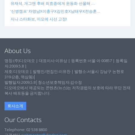
유재석, 개그맨 후배 최효종에게 운동화 선물해 …
‘신병캠프’ 차영남X이충구X김민호X남태우X전승훈…
지나 스타화보, 미모에 시선 고정!
About Us
명칭:(주)디오데오 | 대표이사:이유상 | 등록번호:서울 아 00857 | 등록일
자:2009.5.8 |
제호:디오데오 | 발행인/편집인:이유찬 | 발행소:서울시 강남구 논현로
319 (2층, 역삼동)│
발행일자:2009.5.8│청소년보호책임자:김수정
디오데오에서 제공되는 콘텐츠(뉴스)는 저작권법의 보호에 따라 무단 전재
복사 배포등을 금지합니다.
회사소개
Our Contacts
Telephone: 02 538 8800
고객센터
webmaster@diodeo.com