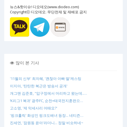
뉴스&핫이슈! 디오데오(www.diodeo.com)
Copyrightⓒ 디오데오. 무단전재 및 재배포 금지
많이 본 기사
'11월의 신부' 최자혜, '괜찮아 아빠 딸'캐스팅
이지아, '탄탄한 복근은 방송서 공개'
개그맨 김준호, "압구정에서 머리하고 왔는데..…
‘K리그1 복귀’ 광주FC, 순천+태국전지훈련으…
고소영, '제 악세사리 어때요?'
'핑크홀릭' 화성인 핑크도배녀 등장... 네티즌…
진세연, '잠원동 윤아'라더니... 정말 비슷하네~