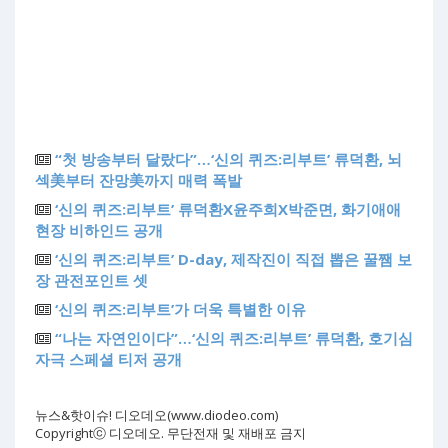
“첫 방송부터 달랐다”…‘신의 퀴즈:리부트’ 류덕환, 뇌
섹美부터 잔망美까지 매력 폭발
‘신의 퀴즈:리부트’ 류덕환X윤주희X박준면, 화기애애
현장 비하인드 공개
‘신의 퀴즈:리부트’ D-day, 제작진이 직접 뽑은 꿀쨈 보
장 관전포인트 셋
‘신의 퀴즈:리부트’가 더욱 특별한 이유
“나는 자연인이다”…‘신의 퀴즈:리부트’ 류덕환, 호기심
자극 스페셜 티저 공개
뉴스&핫이슈! 디오데오(www.diodeo.com)
Copyrightⓒ 디오데오. 무단전재 및 재배포 금지