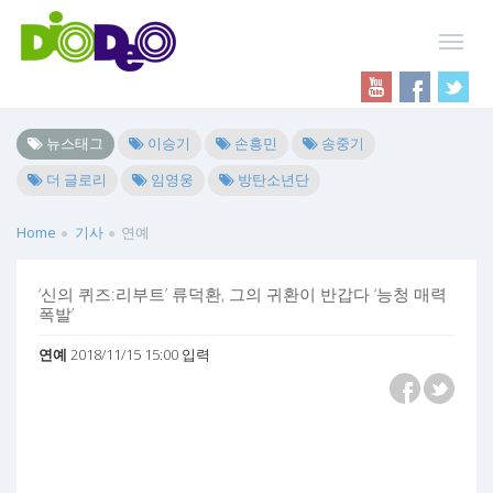
뉴스태그
이승기
손흥민
송중기
더 글로리
임영웅
방탄소년단
Home
기사
연예
‘신의 퀴즈:리부트’ 류덕환, 그의 귀환이 반갑다 ‘능청 매력
폭발’
연예
2018/11/15 15:00 입력