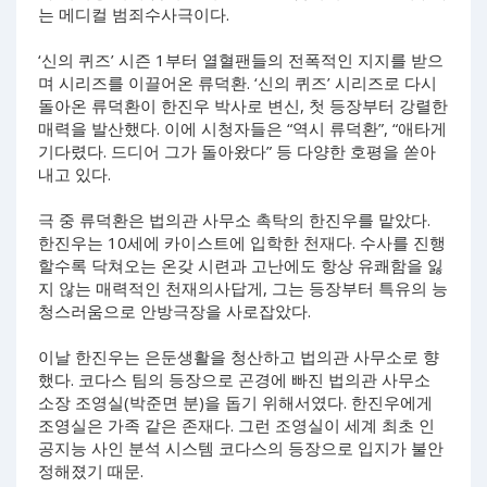
는 메디컬 범죄수사극이다.
‘신의 퀴즈’ 시즌 1부터 열혈팬들의 전폭적인 지지를 받으
며 시리즈를 이끌어온 류덕환. ‘신의 퀴즈’ 시리즈로 다시
돌아온 류덕환이 한진우 박사로 변신, 첫 등장부터 강렬한
매력을 발산했다. 이에 시청자들은 “역시 류덕환”, “애타게
기다렸다. 드디어 그가 돌아왔다” 등 다양한 호평을 쏟아
내고 있다.
극 중 류덕환은 법의관 사무소 촉탁의 한진우를 맡았다.
한진우는 10세에 카이스트에 입학한 천재다. 수사를 진행
할수록 닥쳐오는 온갖 시련과 고난에도 항상 유쾌함을 잃
지 않는 매력적인 천재의사답게, 그는 등장부터 특유의 능
청스러움으로 안방극장을 사로잡았다.
이날 한진우는 은둔생활을 청산하고 법의관 사무소로 향
했다. 코다스 팀의 등장으로 곤경에 빠진 법의관 사무소
소장 조영실(박준면 분)을 돕기 위해서였다. 한진우에게
조영실은 가족 같은 존재다. 그런 조영실이 세계 최초 인
공지능 사인 분석 시스템 코다스의 등장으로 입지가 불안
정해졌기 때문.