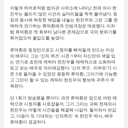
이렇게 히어로처럼 법의관 사무소에 나타난 천재 의사 한
진우는 풀리지 않던 사건의 실마리들을 척척 풀어냈다. 등
장과 동시에 짜릿한 해답을 내놓는 한진우와 그런 그를 완
벽하게 연기하는 류덕환에게 안방극장은 매료됐다. 이처
럼 류덕환은 첫 회부터 남다른 존재감으로 극의 분위기를
휘어잡으며 몰입도를 높였다.
류덕환은 등장만으로도 시청자를 빠져들게 만드는 마성
의 배우다. 그는 ‘신의 퀴즈’ 시즌 1부터 자신만의 색깔 있
는 연기로 초천재 캐릭터 한진우를 매력적으로 소화하며
믿고 보는 배우로 자리매김했다. ‘신의 퀴즈 : 리부트’가 시
즌 5로 돌아올 수 있었던 원동력 류덕환, 그이기에 가능했
고 그만이 할 수 있는 캐릭터 한진우의 행보에 귀추가 주
목된다.
단 1회가 방송됐을 뿐이다. 과연 류덕환은 앞으로 어떤 매
력으로 시청자를 사로잡을까. 그가 그리는 괴짜 천재의사
한진우는 어떻게 사건들을 해결해 나갈까. 돌아와서 반갑
고, 다음이 또 기대되는 '신의퀴즈' 속 한진우 박사, 배우
류덕환이 궁금하다.