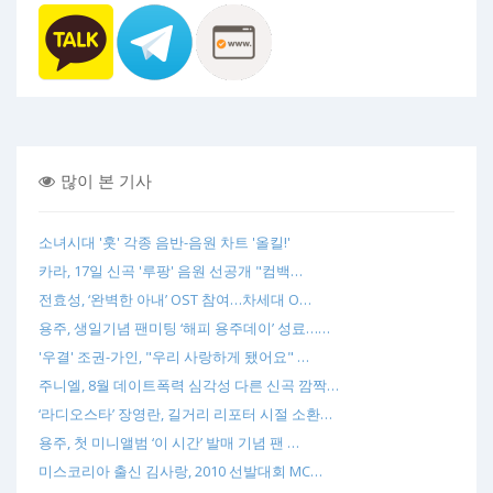
많이 본 기사
소녀시대 '훗' 각종 음반-음원 차트 '올킬!'
카라, 17일 신곡 '루팡' 음원 선공개 "컴백…
전효성, ‘완벽한 아내’ OST 참여…차세대 O…
용주, 생일기념 팬미팅 ‘해피 용주데이’ 성료……
'우결' 조권-가인, "우리 사랑하게 됐어요" …
주니엘, 8월 데이트폭력 심각성 다른 신곡 깜짝…
‘라디오스타’ 장영란, 길거리 리포터 시절 소환…
용주, 첫 미니앨범 ‘이 시간’ 발매 기념 팬 …
미스코리아 출신 김사랑, 2010 선발대회 MC…