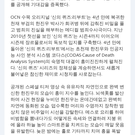
를 공개해 기대감을 증폭했다.
OCN 수목 오리지널 ‘신의 퀴즈:리부트’는 4년 만에 복귀한
천재 부검의 한진우 박사가 희귀병 뒤에 감춰진 비밀을 풀
고 범죄의 진실을 해부하는 메디컬 범죄수사극이다. 지난
2010년 첫선을 보인 ‘신의 퀴즈’는 시즌4까지 이어오며
시즌제 장르물로서의 독보적 입지를 구축했다. 4년 만에
돌아온 ‘신의 퀴즈:리부트’에서는 초천재 한진우와 인공지
능 사인 분석 시스템 코다스(CODAS·Cause of Death
Analysis System)의 숙명적 대결이 흥미진진하게 펼쳐진
다. ‘신의 퀴즈’ 시리즈의 정체성을 계승하면서도 새롭게
불어넣은 참신한 재미로 시청자를 사로잡는다.
공개된 스페셜 티저 영상 속 유유자적 자연인으로 완벽 변
신한 한진우의 모습이 흥미 지수를 높인다. 뇌섹美를 발산
하며 사건 현장을 누비던 한진우는 온데간데없고 완벽히
자연에 동화된 모습. 덥수룩한 머리와 수염까지 장착한 범
상치 않은 비주얼이 시선을 강탈한다. 메스로 요리를 하며
비범함을 뽐내다가도 어떻게든 속세와 연결하려 지붕 위
에 올라 하늘 높이 스마트폰을 치켜드는 모습이 깨알 웃음
을 유발한다. 늦은 밤에는 홀로 기타까지 치며 흥을 폭발