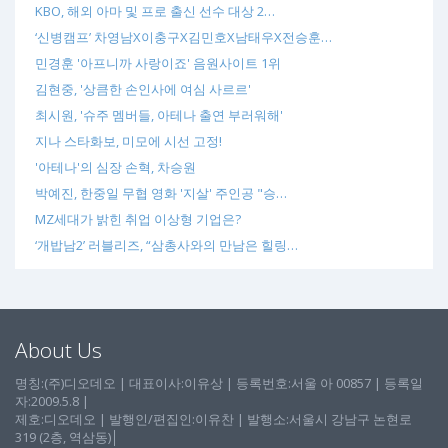
KBO, 해외 아마 및 프로 출신 선수 대상 2…
‘신병캠프’ 차영남X이충구X김민호X남태우X전승훈…
민경훈 '아프니까 사랑이죠' 음원사이트 1위
김현중, '상큼한 손인사에 여심 사르르'
최시원, '슈주 멤버들, 아테나 출연 부러워해'
지나 스타화보, 미모에 시선 고정!
'아테나'의 심장 손혁, 차승원
박예진, 한중일 무협 영화 '지살' 주인공 "승…
MZ세대가 밝힌 취업 이상형 기업은?
‘개밥남2’ 러블리즈, “삼총사와의 만남은 힐링…
About Us
명칭:(주)디오데오 | 대표이사:이유상 | 등록번호:서울 아 00857 | 등록일
자:2009.5.8 |
제호:디오데오 | 발행인/편집인:이유찬 | 발행소:서울시 강남구 논현로
319 (2층, 역삼동)│