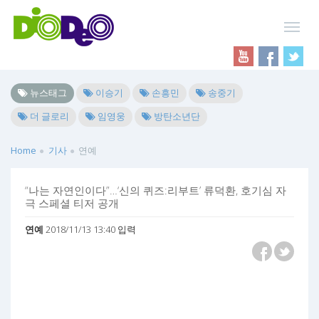
뉴스태그
이승기
손흥민
송중기
더 글로리
임영웅
방탄소년단
Home
기사
연예
“나는 자연인이다”…‘신의 퀴즈:리부트’ 류덕환, 호기심 자
극 스페셜 티저 공개
연예
2018/11/13 13:40 입력