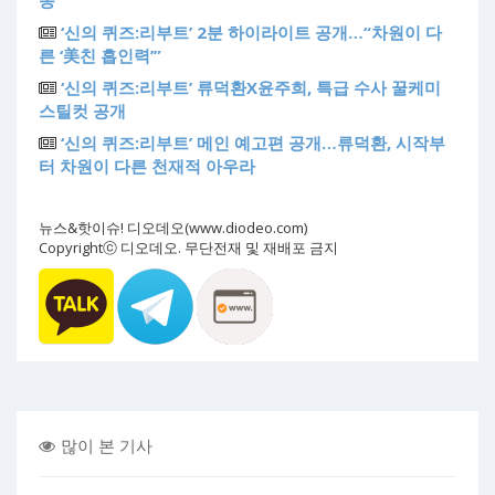
송
‘신의 퀴즈:리부트’ 2분 하이라이트 공개…“차원이 다
른 ‘美친 흡인력’”
‘신의 퀴즈:리부트’ 류덕환X윤주희, 특급 수사 꿀케미
스틸컷 공개
‘신의 퀴즈:리부트’ 메인 예고편 공개…류덕환, 시작부
터 차원이 다른 천재적 아우라
뉴스&핫이슈! 디오데오(www.diodeo.com)
Copyrightⓒ 디오데오. 무단전재 및 재배포 금지
많이 본 기사