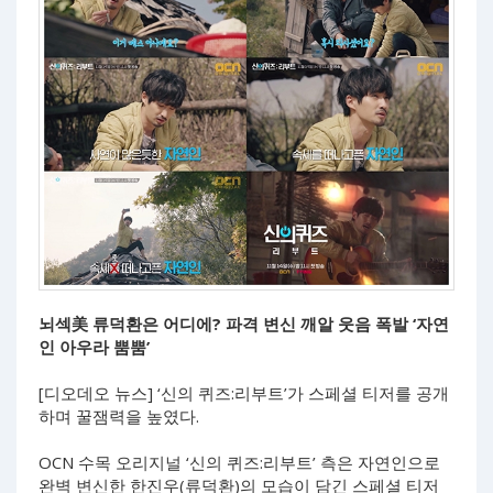
뇌섹美 류덕환은 어디에? 파격 변신 깨알 웃음 폭발 ‘자연
인 아우라 뿜뿜’
[디오데오 뉴스] ‘신의 퀴즈:리부트’가 스페셜 티저를 공개
하며 꿀잼력을 높였다.
OCN 수목 오리지널 ‘신의 퀴즈:리부트’ 측은 자연인으로
완벽 변신한 한진우(류덕환)의 모습이 담긴 스페셜 티저