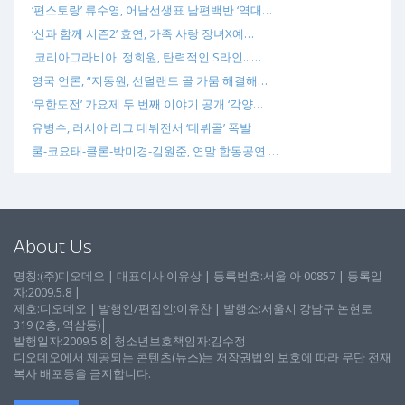
‘편스토랑’ 류수영, 어남선생표 남편백반 ‘역대…
‘신과 함께 시즌2’ 효연, 가족 사랑 장녀X예…
'코리아그라비아' 정희원, 탄력적인 S라인...…
영국 언론, “지동원, 선덜랜드 골 가뭄 해결해…
‘무한도전’ 가요제 두 번째 이야기 공개 ‘각양…
유병수, 러시아 리그 데뷔전서 ‘데뷔골’ 폭발
쿨-코요태-클론-박미경-김원준, 연말 합동공연 …
About Us
명칭:(주)디오데오 | 대표이사:이유상 | 등록번호:서울 아 00857 | 등록일
자:2009.5.8 |
제호:디오데오 | 발행인/편집인:이유찬 | 발행소:서울시 강남구 논현로
319 (2층, 역삼동)│
발행일자:2009.5.8│청소년보호책임자:김수정
디오데오에서 제공되는 콘텐츠(뉴스)는 저작권법의 보호에 따라 무단 전재
복사 배포등을 금지합니다.