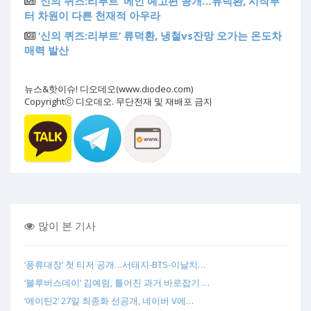
‘신의 퀴즈:리부트’ 메인 예고편 공개…류덕환, 시작부
터 차원이 다른 천재적 아우라
‘신의 퀴즈:리부트’ 류덕환, 냉철vs잔망 오가는 온도차
매력 발산
뉴스&핫이슈! 디오데오(www.diodeo.com)
Copyrightⓒ 디오데오. 무단전재 및 재배포 금지
많이 본 기사
‘풍류대장’ 첫 티저 공개…서태지-BTS-이날치…
‘블루버스데이’ 김예림, 틀어진 과거 바로잡기 …
‘에이틴2’ 27일 최종화 선공개, 네이버 V에…