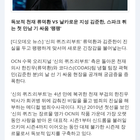
독보적 천재 류덕환 VS 날카로운 지성 김준한, 스파크 튀
는 첫 만남 기 싸움 ‘팽팽’
[디오데오 뉴스] ‘신의 퀴즈:리부트’ 류덕환과 김준한이 진
실을 두고 팽팽하게 맞서며 새로운 긴장감을 불어넣는다.
OCN 수목 오리지널 ‘신의 퀴즈:리부트’ 측은 돌아온 천재
의사 한진우(류덕환)와 코다스(CODAS)팀 냉혈 팀장 곽혁
민(김준한 분)의 날 선 기 싸움 현장을 공개해 궁금증을 증
폭한다.
‘신의 퀴즈:리부트’는 4년 만에 복귀한 천재 부검의 한진우
박사가 희귀병 뒤에 감춰진 비밀을 풀고 범죄의 진실을 해
부하는 메디컬 범죄수사극이다. 지난 2010년 첫선을 보인
‘신의 퀴즈’는 장르물 명가 OCN의 작품 가운데 가장 오랫
동안 사랑을 받아 온 대표작. 시즌1부터 신드롬을 불러일
으키며 시즌4까지 이어오는 동안 대체 불가한 시즌제 장
르물로서 독보적 입지를 구축하고 있다.