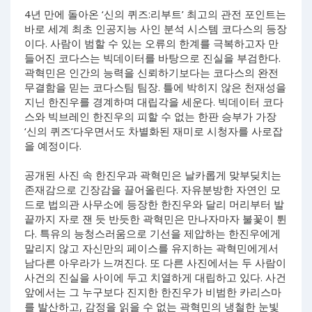
4년 만에 돌아온 ‘신의 퀴즈:리부트’ 최고의 관전 포인트는
바로 세계 최초 인공지능 사인 분석 시스템 코다스의 등장
이다. 사람이 범할 수 있는 오류의 한계를 극복하고자 만
들어진 코다스는 빅데이터를 바탕으로 진실을 부검한다.
곽혁민은 인간의 능력을 신뢰하기보다는 코다스의 완전
무결함을 믿는 코다스팀 팀장. 틀에 박히지 않은 천재성을
지닌 한진우를 경계하며 대립각을 세운다. 빅데이터 코다
스와 빅브레인 한진우의 피할 수 없는 한판 승부가 가장
‘신의 퀴즈’다우면서도 차별화된 재미로 시청자를 사로잡
을 예정이다.
공개된 사진 속 한진우과 곽혁민은 날카롭게 맞부딪치는
존재감으로 긴장감을 끌어올린다. 자유분방한 자연인 모
드로 법의관 사무소에 등장한 한진우와 달리 머리부터 발
끝까지 자로 잰 듯 반듯한 곽혁민은 만나자마자 불꽃이 튄
다. 특유의 능청스러움으로 기선을 제압하는 한진우에게
말리지 않고 자신만의 페이스를 유지하는 곽혁민에게서
남다른 아우라가 느껴진다. 또 다른 사진에서는 두 사람이
사건의 진실을 사이에 두고 치열하게 대립하고 있다. 사건
앞에서는 그 누구보다 진지한 한진우가 비범한 카리스마
를 발산하고, 감정을 읽을 수 없는 곽혁민의 냉철한 눈빛