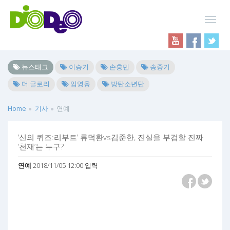
뉴스태그
이승기
손흥민
송중기
더 글로리
임영웅
방탄소년단
Home
기사
연예
‘신의 퀴즈:리부트’ 류덕환vs김준한, 진실을 부검할 진짜
‘천재’는 누구?
연예
2018/11/05 12:00 입력