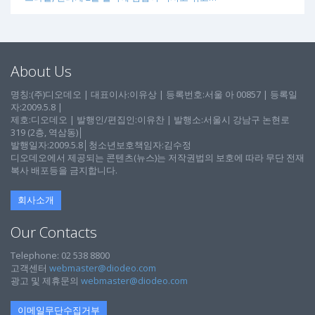
About Us
명칭:(주)디오데오 | 대표이사:이유상 | 등록번호:서울 아 00857 | 등록일
자:2009.5.8 |
제호:디오데오 | 발행인/편집인:이유찬 | 발행소:서울시 강남구 논현로
319 (2층, 역삼동)│
발행일자:2009.5.8│청소년보호책임자:김수정
디오데오에서 제공되는 콘텐츠(뉴스)는 저작권법의 보호에 따라 무단 전재
복사 배포등을 금지합니다.
회사소개
Our Contacts
Telephone: 02 538 8800
고객센터
webmaster@diodeo.com
광고 및 제휴문의
webmaster@diodeo.com
이메일무단수집거부