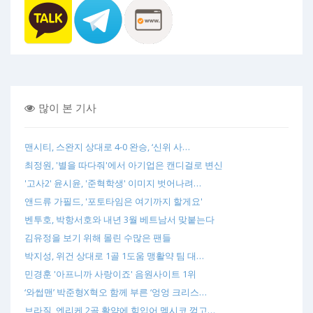
많이 본 기사
맨시티, 스완지 상대로 4-0 완승, ‘신위 사…
최정원, '별을 따다줘'에서 아기업은 캔디걸로 변신
'고사2' 윤시윤, '준혁학생' 이미지 벗어나려…
앤드류 가필드, '포토타임은 여기까지 할게요'
벤투호, 박항서호와 내년 3월 베트남서 맞붙는다
김유정을 보기 위해 몰린 수많은 팬들
박지성, 위건 상대로 1골 1도움 맹활약 팀 대…
민경훈 '아프니까 사랑이죠' 음원사이트 1위
‘와썹맨’ 박준형X혁오 함께 부른 ‘엉엉 크리스…
브라질, 엔리케 2골 활약에 힘입어 멕시코 꺾고…