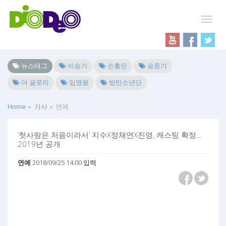
뉴스태그
이승기
손흥민
송중기
더 글로리
임영웅
방탄소년단
Home
기사
연예
‘첫사랑은 처음이라서’ 지수X정채연X진영, 캐스팅 확정…
2019년 공개
연예
2018/09/25 14:00 입력