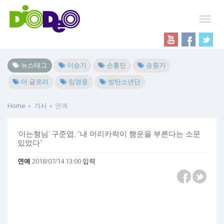
뉴스태그
이승기
손흥민
송중기
더 글로리
임영웅
방탄소년단
Home
기사
연예
‘아는형님’ 구준엽, “내 머리카락이 행운을 부른다는 소문
있었다”
연예
2018/07/14 13:00 입력