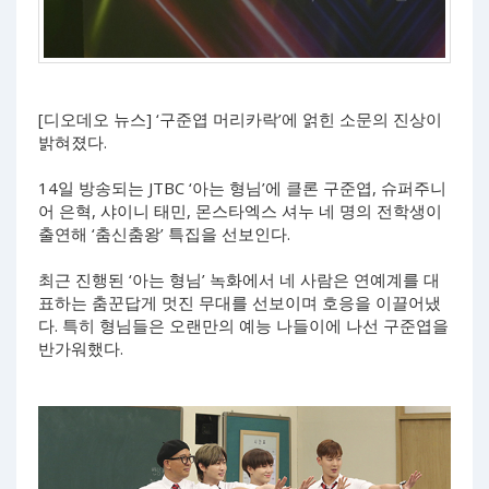
[디오데오 뉴스] ‘구준엽 머리카락’에 얽힌 소문의 진상이
밝혀졌다.
14일 방송되는 JTBC ‘아는 형님’에 클론 구준엽, 슈퍼주니
어 은혁, 샤이니 태민, 몬스타엑스 셔누 네 명의 전학생이
출연해 ‘춤신춤왕’ 특집을 선보인다.
최근 진행된 ‘아는 형님’ 녹화에서 네 사람은 연예계를 대
표하는 춤꾼답게 멋진 무대를 선보이며 호응을 이끌어냈
다. 특히 형님들은 오랜만의 예능 나들이에 나선 구준엽을
반가워했다.