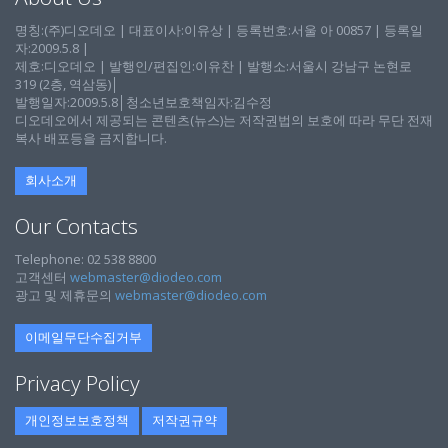
명칭:(주)디오데오 | 대표이사:이유상 | 등록번호:서울 아 00857 | 등록일
자:2009.5.8 |
제호:디오데오 | 발행인/편집인:이유찬 | 발행소:서울시 강남구 논현로
319 (2층, 역삼동)│
발행일자:2009.5.8│청소년보호책임자:김수정
디오데오에서 제공되는 콘텐츠(뉴스)는 저작권법의 보호에 따라 무단 전재
복사 배포등을 금지합니다.
회사소개
Our Contacts
Telephone: 02 538 8800
고객센터
webmaster@diodeo.com
광고 및 제휴문의
webmaster@diodeo.com
이메일무단수집거부
Privacy Policy
개인정보보호정책
저작권규약