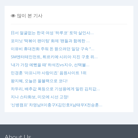
많이 본 기사
日서 얼굴없는 한국 여성 '하루코' 토막 살인사…
포미닛 ‘떡볶이 팬미팅’ 화제 ‘팬들과 함께한 …
이유비 휴대전화 주워 돈 뜯으려던 일당 구속 “…
SM엔터테인먼트, 튀르키예·시리아 지진 구호 위…
‘내가 가장 예뻤을 때’ 하석진vs지수, 선택불…
민경훈 '아프니까 사랑이죠' 음원사이트 1위
왕지혜, 오늘은 올블랙으로 코디!
차두리, 배추값 폭등으로 기성용에게 밀린 김치값…
지나 스타화보, 미모에 시선 고정!
‘신병캠프’ 차영남X이충구X김민호X남태우X전승훈…
About Us