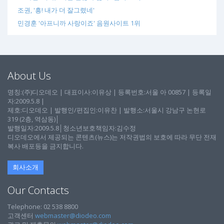
조권, '흥! 내가 더 잘그렸네'
민경훈 '아프니까 사랑이죠' 음원사이트 1위
About Us
명칭:(주)디오데오 | 대표이사:이유상 | 등록번호:서울 아 00857 | 등록일
자:2009.5.8 |
제호:디오데오 | 발행인/편집인:이유찬 | 발행소:서울시 강남구 논현로
319 (2층, 역삼동)│
발행일자:2009.5.8│청소년보호책임자:김수정
디오데오에서 제공되는 콘텐츠(뉴스)는 저작권법의 보호에 따라 무단 전재
복사 배포등을 금지합니다.
회사소개
Our Contacts
Telephone: 02 538 8800
고객센터
webmaster@diodeo.com