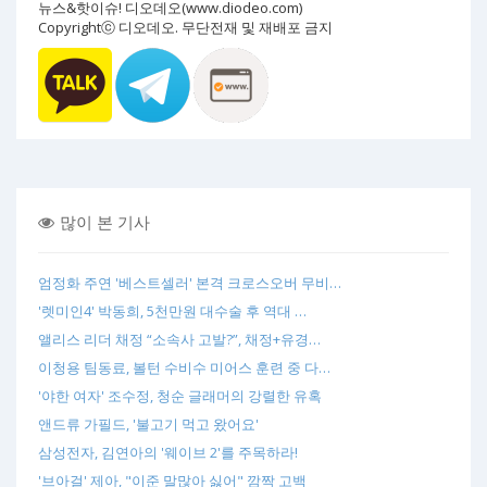
뉴스&핫이슈! 디오데오(www.diodeo.com)
Copyrightⓒ 디오데오. 무단전재 및 재배포 금지
많이 본 기사
엄정화 주연 '베스트셀러' 본격 크로스오버 무비…
'렛미인4' 박동희, 5천만원 대수술 후 역대 …
앨리스 리더 채정 “소속사 고발?”, 채정+유경…
이청용 팀동료, 볼턴 수비수 미어스 훈련 중 다…
'야한 여자' 조수정, 청순 글래머의 강렬한 유혹
앤드류 가필드, '불고기 먹고 왔어요'
삼성전자, 김연아의 '웨이브 2'를 주목하라!
'브아걸' 제아, "이준 말많아 싫어" 깜짝 고백