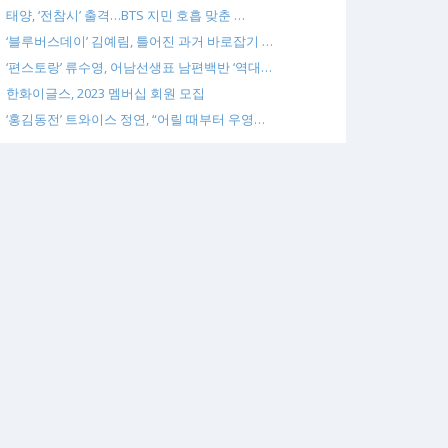
태양, ‘전참시’ 출격…BTS 지민 호흡 맞춘 …
‘블루버스데이’ 김예림, 틀어진 과거 바로잡기 …
‘편스토랑’ 류수영, 어남선생표 남편백반 ‘역대…
한화이글스, 2023 멤버십 회원 모집
‘홍김동전’ 트와이스 정연, “어릴 때부터 우영…