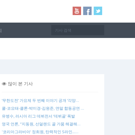
지
많이 본 기사
‘무한도전’ 가요제 두 번째 이야기 공개 ‘각양…
쿨-코요태-클론-박미경-김원준, 연말 합동공연 …
유병수, 러시아 리그 데뷔전서 ‘데뷔골’ 폭발
영국 언론, “지동원, 선덜랜드 골 가뭄 해결해…
'코리아그라비아' 정희원, 탄력적인 S라인...…