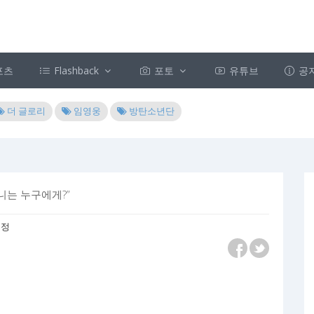
포츠
Flashback
포토
유튜브
공
더 글로리
임영웅
방탄소년단
니는 누구에게?”
 수정