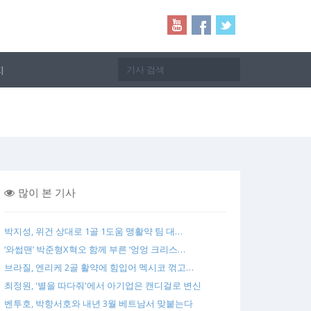
지
많이 본 기사
박지성, 위건 상대로 1골 1도움 맹활약 팀 대…
‘와썹맨’ 박준형X혁오 함께 부른 ‘엉엉 크리스…
브라질, 엔리케 2골 활약에 힘입어 멕시코 꺾고…
최정원, '별을 따다줘'에서 아기업은 캔디걸로 변신
벤투호, 박항서호와 내년 3월 베트남서 맞붙는다