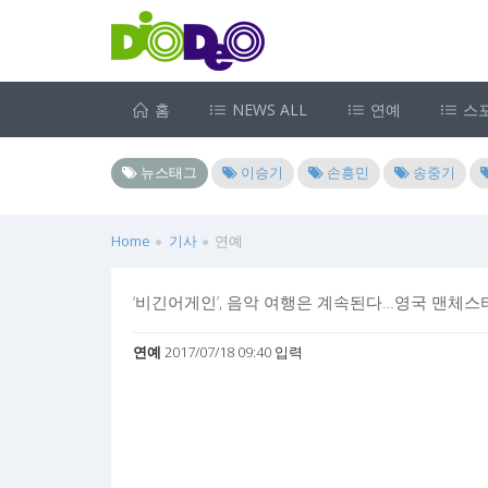
홈
NEWS ALL
연예
스
뉴스태그
이승기
손흥민
송중기
Home
기사
연예
‘비긴어게인’, 음악 여행은 계속된다…영국 맨체스
연예
2017/07/18 09:40 입력