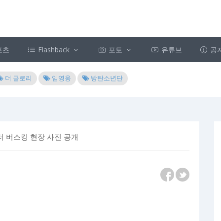
포츠
Flashback
포토
유튜브
공
더 글로리
임영웅
방탄소년단
터 버스킹 현장 사진 공개