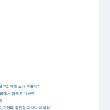
물 “널 위해 노래 부를게”
 펍에서 깜짝 미니공연
개
 와이프한테 청혼할 때보다 어려워”