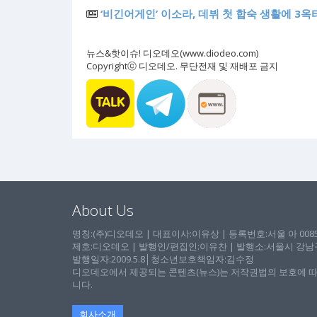
‘비긴어게인’ 이소라, 데뷔 첫 합숙 생활에 3옥
뉴스&핫이슈! 디오데오(www.diodeo.com)
Copyrightⓒ 디오데오. 무단전재 및 재배포 금지
About Us
명칭:(주)디오데오 | 대표이사:이유상 | 등록번호:서울 아 00857 
제호:디오데오 | 발행인/편집인:이유찬 | 발행소:서울시 강남구 논
발행일자:2009.5.8│청소년보호책임자:김수정
디오데오에서 제공되는 콘텐츠(뉴스)는 저작권법의 보호에 따
니다.
회사소개