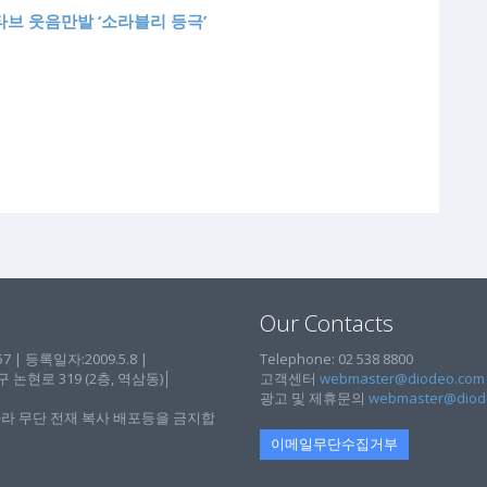
타브 웃음만발 ‘소라블리 등극’
Our Contacts
| 등록일자:2009.5.8 |
Telephone: 02 538 8800
현로 319 (2층, 역삼동)│
고객센터
webmaster@diodeo.com
광고 및 제휴문의
webmaster@diod
라 무단 전재 복사 배포등을 금지합
이메일무단수집거부