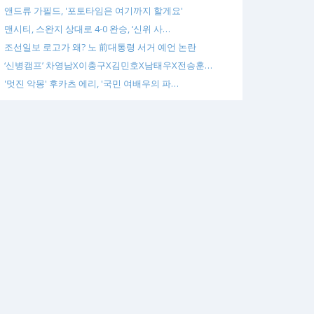
앤드류 가필드, '포토타임은 여기까지 할게요'
맨시티, 스완지 상대로 4-0 완승, ‘신위 사…
조선일보 로고가 왜? 노 前대통령 서거 예언 논란
‘신병캠프’ 차영남X이충구X김민호X남태우X전승훈…
'멋진 악몽' 후카츠 에리, '국민 여배우의 파…