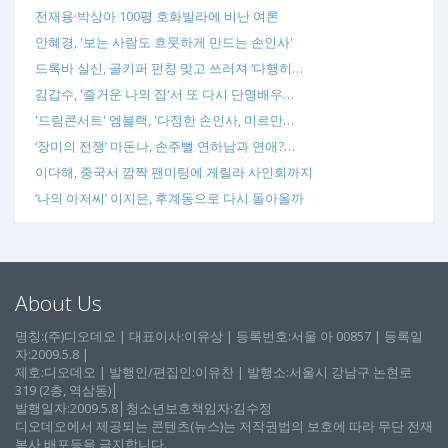
전재용·박상아 100평 호화빌라에 비난 여론
안혜경, '보는 사람도 흐뭇하게 만드는 손인사'
드록바 실신, 골키퍼 펀칭 맞고 쓰러져 ‘다행히…
김갑수, '즐거운 나의 집'서 또 다시 단명배우…
'드림콘서트' 엠블랙, '다정한 손인사, 미르만…
‘장미의 전쟁’ 마돈나, 손주뻘 연하남과 연애?…
이다해, 중국서 깜짝 팬미팅에 게릴라 사인회까지
‘나의 아저씨’ 이지은, 후계동으로 다시 돌아올까
About Us
명칭:(주)디오데오 | 대표이사:이유상 | 등록번호:서울 아 00857 | 등록일
자:2009.5.8 |
제호:디오데오 | 발행인/편집인:이유찬 | 발행소:서울시 강남구 논현로
319 (2층, 역삼동)│
발행일자:2009.5.8│청소년보호책임자:김수정
디오데오에서 제공되는 콘텐츠(뉴스)는 저작권법의 보호에 따라 무단 전재
복사 배포등을 금지합니다.