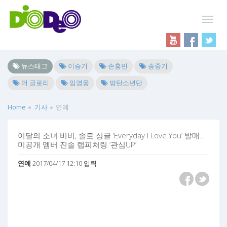
뉴스태그
이승기
손흥민
송중기
더 글로리
임영웅
방탄소년단
Home
기사
연예
이달의 소녀 비비, 솔로 싱글 ‘Everyday I Love You’ 발매…
미공개 멤버 진솔 랩피처링 ‘관심UP’
연예
2017/04/17 12:10 입력