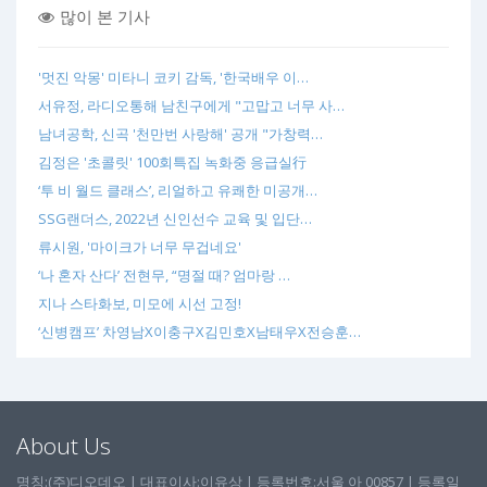
많이 본 기사
'멋진 악몽' 미타니 코키 감독, '한국배우 이…
서유정, 라디오통해 남친구에게 "고맙고 너무 사…
남녀공학, 신곡 '천만번 사랑해' 공개 "가창력…
김정은 '초콜릿' 100회특집 녹화중 응급실行
‘투 비 월드 클래스’, 리얼하고 유쾌한 미공개…
SSG랜더스, 2022년 신인선수 교육 및 입단…
류시원, '마이크가 너무 무겁네요'
‘나 혼자 산다’ 전현무, “명절 때? 엄마랑 …
지나 스타화보, 미모에 시선 고정!
‘신병캠프’ 차영남X이충구X김민호X남태우X전승훈…
About Us
명칭:(주)디오데오 | 대표이사:이유상 | 등록번호:서울 아 00857 | 등록일