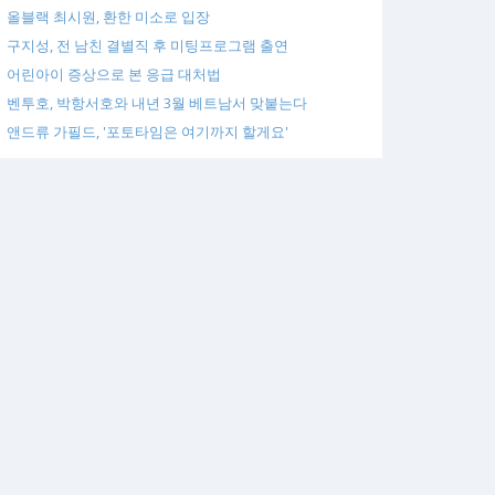
올블랙 최시원, 환한 미소로 입장
구지성, 전 남친 결별직 후 미팅프로그램 출연
어린아이 증상으로 본 응급 대처법
벤투호, 박항서호와 내년 3월 베트남서 맞붙는다
앤드류 가필드, '포토타임은 여기까지 할게요'