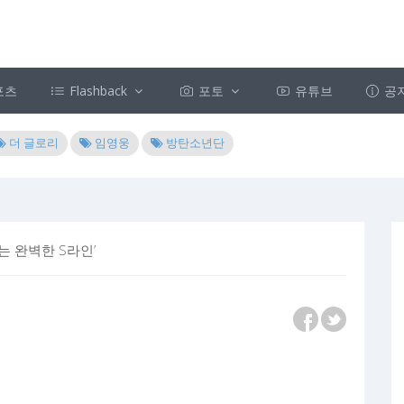
포츠
Flashback
포토
유튜브
공
더 글로리
임영웅
방탄소년단
는 완벽한 S라인’