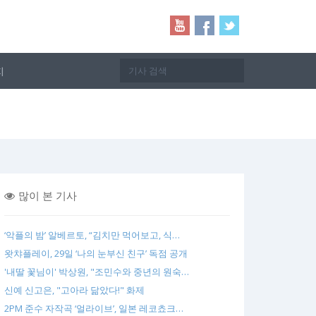
지
많이 본 기사
‘악플의 밤’ 알베르토, “김치만 먹어보고, 식…
왓챠플레이, 29일 ‘나의 눈부신 친구’ 독점 공개
'내딸 꽃님이' 박상원, "조민수와 중년의 원숙…
신예 신고은, "고아라 닮았다!" 화제
2PM 준수 자작곡 ‘얼라이브’, 일본 레코쵸크…