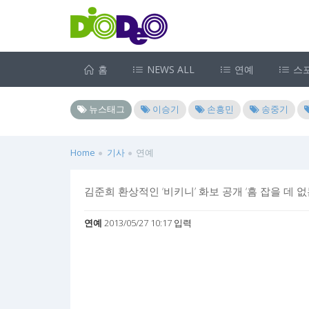
홈
NEWS ALL
연예
스
뉴스태그
이승기
손흥민
송중기
Home
기사
연예
김준희 환상적인 ‘비키니’ 화보 공개 ‘흠 잡을 데 없
연예
2013/05/27 10:17 입력