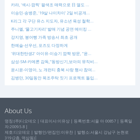
카라, '섹시-깜찍' 팔색조 매력으로 日 열도 …
이승민-송병준, '19살 나이차이' 2일 비공개…
K리그 각 구단 유스 지도자, 유소년 육성 철학…
주니엘, ‘물고기자리’ 발매 기념 공연 메이킹 …
강지영, 붕어빵 가족 방송서 최초 공개
한예슬-선우선, 포즈도 다정하게
'위대한탄생2' 아이유-이승기 깜짝 방문, "윤…
삼성-SM-카메론 감독,"동방신기,보아의 뮤직비…
윤시윤-이영아, 노 개런티 충북 사랑 행사 참여…
김병만, 30일동안 목조주탁 짓기 프로젝트 돌입…
About Us
명칭:(주)디오데오 | 대표이사:이유상 | 등록번호:서울 아 00857 | 등록일
자:2009.5.8 |
제호:디오데오 | 발행인/편집인:이유찬 | 발행소:서울시 강남구 논현로
319 (2층, 역삼동)│