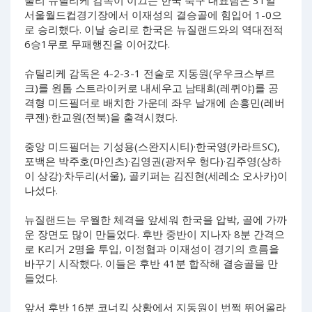
울리 슈틸리케 감독이 이끄는 한국 축구 대표팀은 31일
서울월드컵경기장에서 이재성의 결승골에 힘입어 1-0으
로 승리했다. 이날 승리로 한국은 뉴질랜드와의 역대전적
6승1무로 무패행진을 이어갔다.
슈틸리케 감독은 4-2-3-1 전술로 지동원(우우크스부르
크)를 원톱 스트라이커로 내세우고 남태희(레퀴야)를 공
격형 미드필더로 배치한 가운데 좌우 날개에 손흥민(레버
쿠젠)·한교원(전북)을 출격시켰다.
중앙 미드필더는 기성용(스완지시티)·한국영(카라트SC),
포백은 박주호(마인츠)·김영권(광저우 헝다)·김주영(상하
이 상강)·차두리(서울), 골키퍼는 김진현(세레소 오사카)이
나섰다.
뉴질랜드는 우월한 체격을 앞세워 한국을 압박, 골에 가까
운 장면도 많이 만들었다. 후반 중반이 지나자 8분 간격으
로 K리거 2명을 투입, 이정협과 이재성이 경기의 흐름을
바꾸기 시작했다. 이들은 후반 41분 합작해 결승골을 만
들었다.
앞서 후반 16분 코너킥 상황에서 지동원이 번쩍 뛰어올라