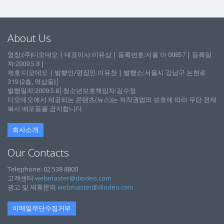
About Us
명칭:(주)디오데오 | 대표이사:이유상 | 등록번호:서울 아 00857 | 등록일
자:2009.5.8 |
제호:디오데오 | 발행인/편집인:이유찬 | 발행소:서울시 강남구 논현로
319 (2층, 역삼동)│
발행일자:2009.5.8│청소년보호책임자:김수정
디오데오에서 제공되는 콘텐츠(뉴스)는 저작권법의 보호에 따라 무단 전재
복사 배포등을 금지합니다.
회사소개
Our Contacts
Telephone: 02 538 8800
고객센터
webmaster@diodeo.com
광고 및 제휴문의
webmaster@diodeo.com
이메일무단수집거부