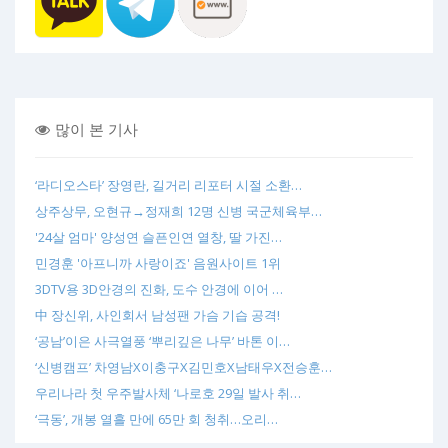
많이 본 기사
‘라디오스타’ 장영란, 길거리 리포터 시절 소환…
상주상무, 오현규→정재희 12명 신병 국군체육부…
'24살 엄마' 양성연 슬픈인연 열창, 딸 가진…
민경훈 '아프니까 사랑이죠' 음원사이트 1위
3DTV용 3D안경의 진화, 도수 안경에 이어 …
中 장신위, 사인회서 남성팬 가슴 기습 공격!
‘공남’이은 사극열풍 ‘뿌리깊은 나무’ 바톤 이…
‘신병캠프’ 차영남X이충구X김민호X남태우X전승훈…
우리나라 첫 우주발사체 ‘나로호 29일 발사 취…
‘극동’, 개봉 열흘 만에 65만 회 청취…오리…