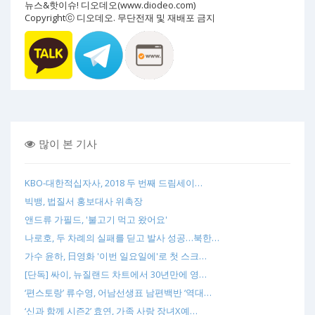
뉴스&핫이슈! 디오데오(www.diodeo.com)
Copyrightⓒ 디오데오. 무단전재 및 재배포 금지
많이 본 기사
KBO-대한적십자사, 2018 두 번째 드림세이…
빅뱅, 법질서 홍보대사 위촉장
앤드류 가필드, '불고기 먹고 왔어요'
나로호, 두 차례의 실패를 딛고 발사 성공…북한…
가수 윤하, 日영화 '이번 일요일에'로 첫 스크…
[단독] 싸이, 뉴질랜드 차트에서 30년만에 영…
‘편스토랑’ 류수영, 어남선생표 남편백반 ‘역대…
‘신과 함께 시즌2’ 효연, 가족 사랑 장녀X예…