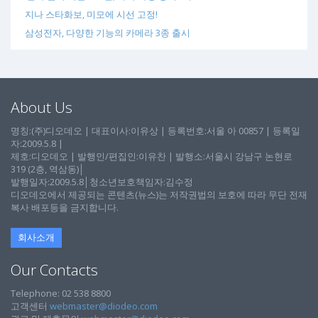
지나 스타화보, 미모에 시선 고정!
삼성전자, 다양한 기능의 카메라 3종 출시
About Us
명칭:(주)디오데오 | 대표이사:이유상 | 등록번호:서울 아 00857 | 등록일
자:2009.5.8 |
제호:디오데오 | 발행인/편집인:이유찬 | 발행소:서울시 강남구 논현로
319 (2층, 역삼동)│
발행일자:2009.5.8│청소년보호책임자:김수정
디오데오에서 제공되는 콘텐츠(뉴스)는 저작권법의 보호에 따라 무단 전재
복사 배포등을 금지합니다.
회사소개
Our Contacts
Telephone: 02 538 8800
고객센터
webmaster@diodeo.com