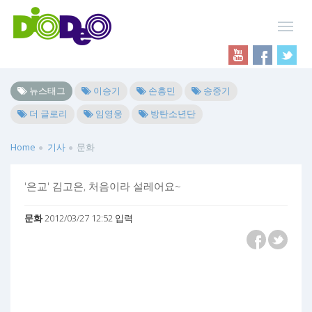
뉴스태그
이승기
손흥민
송중기
더 글로리
임영웅
방탄소년단
Home
기사
문화
'은교' 김고은, 처음이라 설레어요~
문화
2012/03/27 12:52 입력