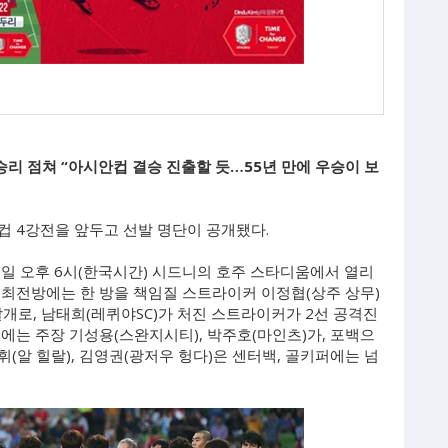
승리 점쳐 “아시안컵 결승 진출할 듯…55년 만에 우승이 보
안컵 4강전을 앞두고 선발 명단이 공개됐다.
일 오후 6시(한국시간) 시드니의 호주 스타디움에서 열리
로 최전방에는 한 방을 책임질 스트라이커 이정협(상주 상무)
날개로, 남태희(레퀴야SC)가 처진 스트라이커가 2선 공격진
에는 주장 기성용(스완지시티), 박주호(마인츠)가, 포백으
휘(알 힐랄), 김영권(광저우 헝다)은 센터백, 골키퍼에는 넘