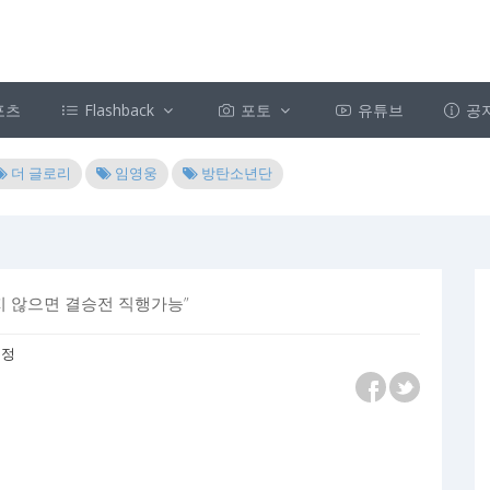
포츠
Flashback
포토
유튜브
공
더 글로리
임영웅
방탄소년단
지 않으면 결승전 직행가능”
 수정