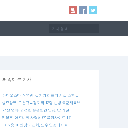
지
많이 본 기사
‘라디오스타’ 장영란, 길거리 리포터 시절 소환…
상주상무, 오현규→정재희 12명 신병 국군체육부…
'24살 엄마' 양성연 슬픈인연 열창, 딸 가진…
민경훈 '아프니까 사랑이죠' 음원사이트 1위
3DTV용 3D안경의 진화, 도수 안경에 이어 …