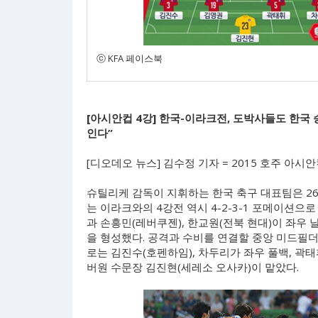
ⓒ KFA 페이스북
[아시안컵 4강] 한국-이라크전, 도박사들도 한국 
인다”
[디오데오 뉴스] 김수정 기자 = 2015 호주 아시
슈틸리케 감독이 지휘하는 한국 축구 대표팀은 26
는 이라크와의 4강전 역시 4-2-3-1 포메이션으
과 손흥민(레버쿠젠), 한교원(전북 현대)이 좌우 
을 형성했다. 공격과 수비를 연결할 중앙 미드필더
로는 김진수(호펜하임), 차두리가 좌우 풀백, 곽태
버원 수문장 김진현(세레소 오사카)이 맡았다.