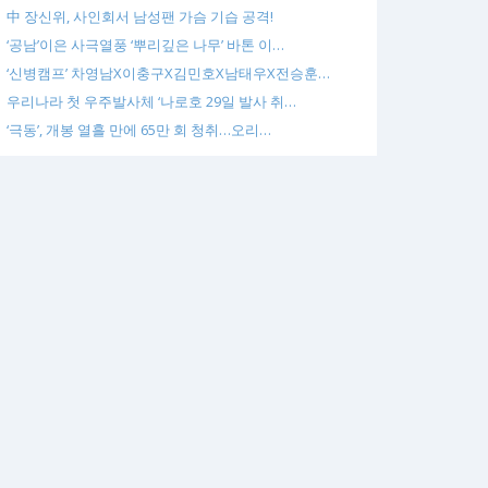
中 장신위, 사인회서 남성팬 가슴 기습 공격!
‘공남’이은 사극열풍 ‘뿌리깊은 나무’ 바톤 이…
‘신병캠프’ 차영남X이충구X김민호X남태우X전승훈…
우리나라 첫 우주발사체 ‘나로호 29일 발사 취…
‘극동’, 개봉 열흘 만에 65만 회 청취…오리…