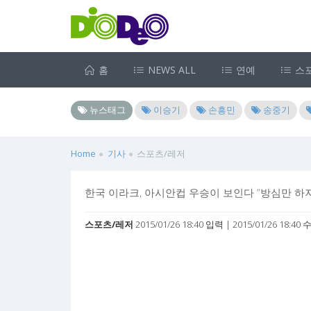
홈
NEWS ALL
연예
스
뉴스태그
이승기
손흥민
송중기
Home
기사
스포츠/레저
한국 이라크, 아시안컵 우승이 보인다 “방심만 하
스포츠/레저
2015/01/26 18:40 입력 | 2015/01/26 18:40