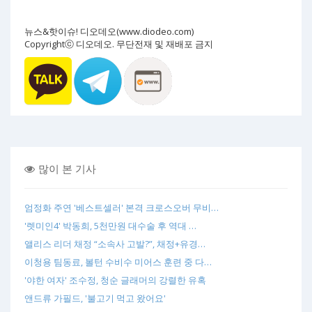
뉴스&핫이슈! 디오데오(www.diodeo.com)
Copyrightⓒ 디오데오. 무단전재 및 재배포 금지
많이 본 기사
엄정화 주연 '베스트셀러' 본격 크로스오버 무비…
'렛미인4' 박동희, 5천만원 대수술 후 역대 …
앨리스 리더 채정 “소속사 고발?”, 채정+유경…
이청용 팀동료, 볼턴 수비수 미어스 훈련 중 다…
'야한 여자' 조수정, 청순 글래머의 강렬한 유혹
앤드류 가필드, '불고기 먹고 왔어요'