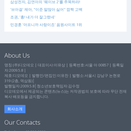
삼성전자, 김연아의 '웨이브 2'를 주목하라!
'브아걸' 제아, "이준 말많아 싫어" 깜짝 고백
조권, '흥! 내가 더 잘그렸네'
민경훈 '아프니까 사랑이죠' 음원사이트 1위
About Us
명칭:(주)디오데오 | 대표이사:이유상 | 등록번호:서울 아 00857 | 등록일
자:2009.5.8 |
제호:디오데오 | 발행인/편집인:이유찬 | 발행소:서울시 강남구 논현로
319 (2층, 역삼동)│
발행일자:2009.5.8│청소년보호책임자:김수정
디오데오에서 제공되는 콘텐츠(뉴스)는 저작권법의 보호에 따라 무단 전재
복사 배포등을 금지합니다.
회사소개
Our Contacts