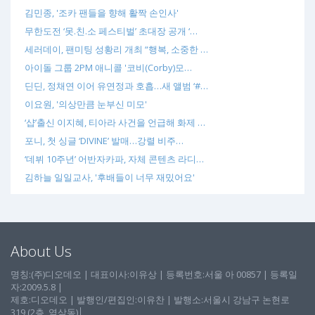
김민종, '조카 팬들을 향해 활짝 손인사'
무한도전 ‘못.친.소 페스티벌’ 초대장 공개 ‘…
세러데이, 팬미팅 성황리 개최 “행복, 소중한 …
아이돌 그룹 2PM 애니콜 '코비(Corby)모…
딘딘, 정채연 이어 유연정과 호흡…새 앨범 ‘#…
이요원, '의상만큼 눈부신 미모'
‘샵’출신 이지혜, 티아라 사건을 언급해 화제 …
포니, 첫 싱글 ‘DIVINE’ 발매…강렬 비주…
‘데뷔 10주년’ 어반자카파, 자체 콘텐츠 라디…
김하늘 일일교사, '후배들이 너무 재밌어요'
About Us
명칭:(주)디오데오 | 대표이사:이유상 | 등록번호:서울 아 00857 | 등록일
자:2009.5.8 |
제호:디오데오 | 발행인/편집인:이유찬 | 발행소:서울시 강남구 논현로
319 (2층, 역삼동)│