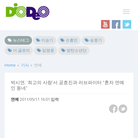
뉴스태그
이승기
손흥민
송중기
더 글로리
임영웅
방탄소년단
Home
기사
연예
박시연, '최고의 사랑'서 공효진과 러브파이터 "혼자 연예
인 돋네"
연예
2011/05/11 16:01 입력