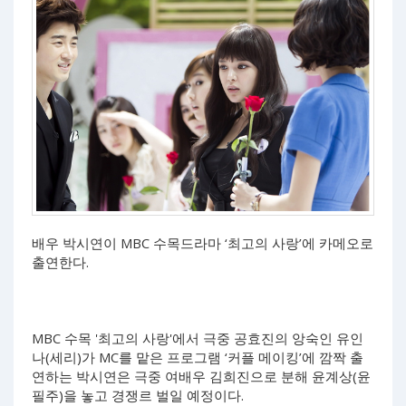
배우 박시연이 MBC 수목드라마 ‘최고의 사랑’에 카메오로
출연한다.
MBC 수목 '최고의 사랑'에서 극중 공효진의 앙숙인 유인
나(세리)가 MC를 맡은 프로그램 ‘커플 메이킹’에 깜짝 출
연하는 박시연은 극중 여배우 김희진으로 분해 윤계상(윤
필주)을 놓고 경쟁르 벌일 예정이다.