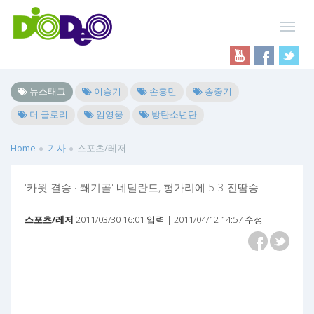
뉴스태그
이승기
손흥민
송중기
더 글로리
임영웅
방탄소년단
Home
기사
스포츠/레저
'카윗 결승 · 쐐기골' 네덜란드, 헝가리에 5-3 진땀승
스포츠/레저
2011/03/30 16:01 입력 | 2011/04/12 14:57 수정