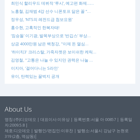
최민식 할리우드 데뷔작 ‘루시’, 예고편 화제……
노홍철, 김재범 4강 선수 니폰토프 닮은 꼴 “…
정우성, 'NTS의 레전드급 첩보요원'
홍수현, 고혹적인 한복자태!
‘짐승돌’ 이기광, 발목부상으로 ‘반깁스’ 부상…
상금 4000만원 남은 백청강, "이제 돈 열심…
'하이킥3' 크리스탈, 가죽자켓은 보이쉬한 케릭…
김영철, "고통은 나눌 수 있지만 권력은 나눌 …
이지아, '걸어다니는 S라인'
유이, 탄력있는 꿀벅지 공개
About Us
명칭:(주)디오데오 | 대표이사:이유상 | 등록번호:서울 아 00857 | 등록일
자:2009.5.8 |
제호:디오데오 | 발행인/편집인:이유찬 | 발행소:서울시 강남구 논현로
319 (2층, 역삼동)│