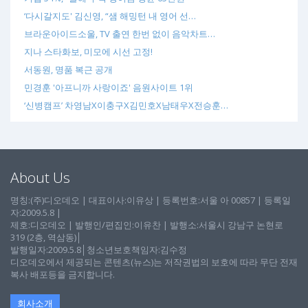
‘다시갈지도' 김신영, “샘 해밍턴 내 영어 선…
브라운아이드소울, TV 출연 한번 없이 음악차트…
지나 스타화보, 미모에 시선 고정!
서동원, 명품 복근 공개
민경훈 '아프니까 사랑이죠' 음원사이트 1위
‘신병캠프’ 차영남X이충구X김민호X남태우X전승훈…
About Us
명칭:(주)디오데오 | 대표이사:이유상 | 등록번호:서울 아 00857 | 등록일
자:2009.5.8 |
제호:디오데오 | 발행인/편집인:이유찬 | 발행소:서울시 강남구 논현로
319 (2층, 역삼동)│
발행일자:2009.5.8│청소년보호책임자:김수정
디오데오에서 제공되는 콘텐츠(뉴스)는 저작권법의 보호에 따라 무단 전재
복사 배포등을 금지합니다.
회사소개