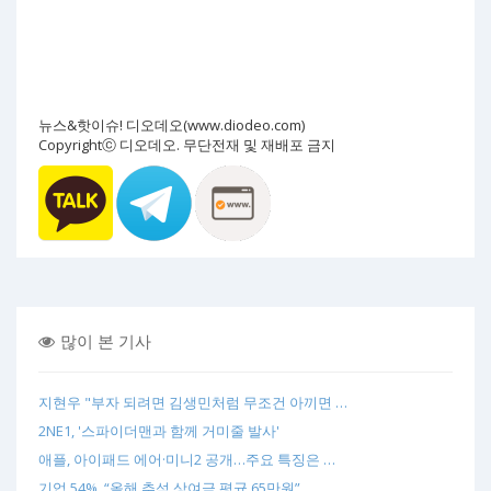
뉴스&핫이슈! 디오데오(www.diodeo.com)
Copyrightⓒ 디오데오. 무단전재 및 재배포 금지
많이 본 기사
지현우 "부자 되려면 김생민처럼 무조건 아끼면 …
2NE1, '스파이더맨과 함께 거미줄 발사'
애플, 아이패드 에어·미니2 공개…주요 특징은 …
기업 54%, “올해 추석 상여금 평균 65만원”