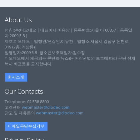
About Us
명칭:(주)디오데오 | 대표이사:이유상 | 등록번호:서울 아 00857 | 등록일
자:2009.5.8 |
제호:디오데오 | 발행인/편집인:이유찬 | 발행소:서울시 강남구 논현로
319 (2층, 역삼동)│
발행일자:2009.5.8│청소년보호책임자:김수정
디오데오에서 제공되는 콘텐츠(뉴스)는 저작권법의 보호에 따라 무단 전재
복사 배포등을 금지합니다.
회사소개
Our Contacts
Telephone: 02 538 8800
고객센터
webmaster@diodeo.com
광고 및 제휴문의
webmaster@diodeo.com
이메일무단수집거부