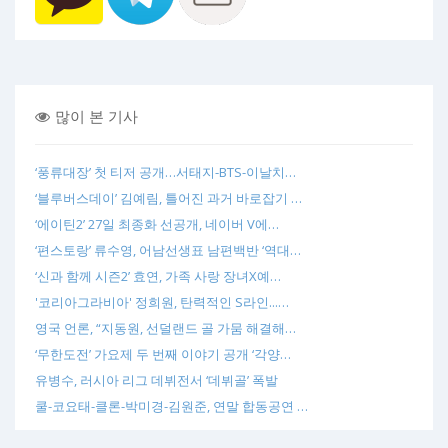
많이 본 기사
‘풍류대장’ 첫 티저 공개…서태지-BTS-이날치…
‘블루버스데이’ 김예림, 틀어진 과거 바로잡기 …
‘에이틴2’ 27일 최종화 선공개, 네이버 V에…
‘편스토랑’ 류수영, 어남선생표 남편백반 ‘역대…
‘신과 함께 시즌2’ 효연, 가족 사랑 장녀X예…
'코리아그라비아' 정희원, 탄력적인 S라인...…
영국 언론, “지동원, 선덜랜드 골 가뭄 해결해…
‘무한도전’ 가요제 두 번째 이야기 공개 ‘각양…
유병수, 러시아 리그 데뷔전서 ‘데뷔골’ 폭발
쿨-코요태-클론-박미경-김원준, 연말 합동공연 …