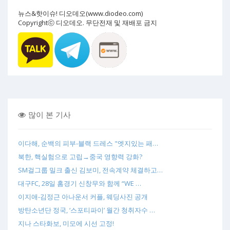
뉴스&핫이슈! 디오데오(www.diodeo.com)
Copyrightⓒ 디오데오. 무단전재 및 재배포 금지
많이 본 기사
이다해, 순백의 피부-블랙 드레스 "엣지있는 패…
북한, 핵실험으로 고립→중국 영향력 강화?
SM걸그룹 밀크 출신 김보미, 전속계약 체결하고…
대구FC, 28일 홈경기 신창무와 함께 “WE …
이지애-김정근 아나운서 커플, 웨딩사진 공개
방탄소년단 정국, ‘스포티파이’ 월간 청취자수 …
지나 스타화보, 미모에 시선 고정!