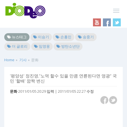
뉴스태그
이승기
손흥민
송중기
더 글로리
임영웅
방탄소년단
Home
기사
문화
'평양성' 정진영,"노역 할수 있을 만큼 연륜된다면 영광" 국
민 '할배' 깜짝 변신
문화
2011/01/05 20:29 입력 | 2011/01/05 22:27 수정