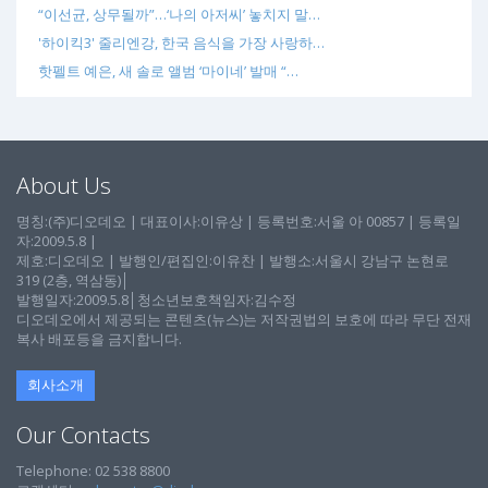
“이선균, 상무될까”…‘나의 아저씨’ 놓치지 말…
'하이킥3' 줄리엔강, 한국 음식을 가장 사랑하…
핫펠트 예은, 새 솔로 앨범 ‘마이네’ 발매 “…
About Us
명칭:(주)디오데오 | 대표이사:이유상 | 등록번호:서울 아 00857 | 등록일
자:2009.5.8 |
제호:디오데오 | 발행인/편집인:이유찬 | 발행소:서울시 강남구 논현로
319 (2층, 역삼동)│
발행일자:2009.5.8│청소년보호책임자:김수정
디오데오에서 제공되는 콘텐츠(뉴스)는 저작권법의 보호에 따라 무단 전재
복사 배포등을 금지합니다.
회사소개
Our Contacts
Telephone: 02 538 8800