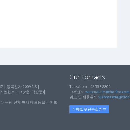
Our Contacts
| 등록일자:2009.5.8 |
Telephone: 02 538 8800
현로 319 (2층, 역삼동)│
고객센터
webmaster@diodeo.com
광고 및 제휴문의
webmaster@diod
라 무단 전재 복사 배포등을 금지합
이메일무단수집거부