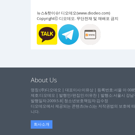
뉴스&핫이슈! 디오데오(www.diodeo.com)
Copyrightⓒ 디오데오. 무단전재 및 재배포 금지
About Us
명칭:(주)디오데오 | 대표이사:이유상 | 등록번호:서울 아 00857 
제호:디오데오 | 발행인/편집인:이유찬 | 발행소:서울시 강남구 논
발행일자:2009.5.8│청소년보호책임자:김수정
디오데오에서 제공되는 콘텐츠(뉴스)는 저작권법의 보호에 따
니다.
회사소개