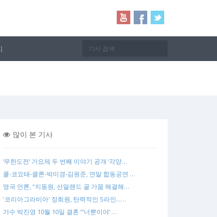
지
많이 본 기사
‘무한도전’ 가요제 두 번째 이야기 공개 ‘각양…
쿨-코요태-클론-박미경-김원준, 연말 합동공연 …
영국 언론, “지동원, 선덜랜드 골 가뭄 해결해…
'코리아그라비아' 정희원, 탄력적인 S라인...…
가수 박진영 10월 10일 결혼 “‘너뿐이야’ …