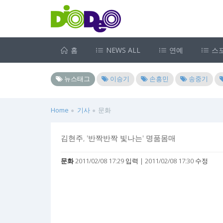
홈
NEWS ALL
연예
스
뉴스태그
이승기
손흥민
송중기
Home
기사
문화
김현주, '반짝반짝 빛나는' 명품몸매
문화
2011/02/08 17:29 입력 | 2011/02/08 17:30 수정