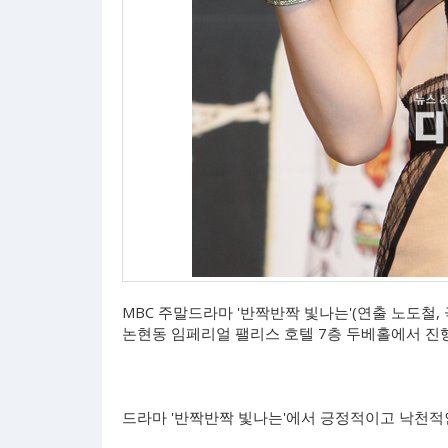
MBC 주말드라마 '반짝반짝 빛나는'(연출 노도철,
논현동 임페리얼 팰리스 호텔 7층 두베홀에서 진
드라마 '반짝반짝 빛나는'에서 긍정적이고 낙천적