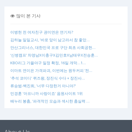
많이 본 기사
이병헌 전 여자친구 권미연은 연기자?
김하늘 일일교사, '바로 앞이 남고라서 참 좋았…
안산그리너스, 대한민국 프로 구단 최초 사회공헌…
‘신병캠프’ 차영남X이충구X김민호X남태우X전승훈…
KBO리그 가을야구 일정 확정, 16일 개막…1…
이마트 연이은 가격파괴, 이번에는 원두커피 ‘전…
'추석 코미디' 퀴즈왕, 장진식 수다 + 장진사…
류승범-백진희, '너무 다정한거 아니야?'
민경훈 '아프니까 사랑이죠' 음원사이트 1위
배누리 봉춤, '파격적인 모습과 섹시한 춤실력 …