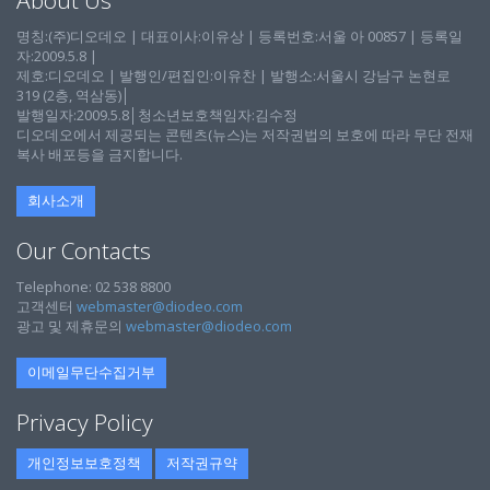
About Us
명칭:(주)디오데오 | 대표이사:이유상 | 등록번호:서울 아 00857 | 등록일
자:2009.5.8 |
제호:디오데오 | 발행인/편집인:이유찬 | 발행소:서울시 강남구 논현로
319 (2층, 역삼동)│
발행일자:2009.5.8│청소년보호책임자:김수정
디오데오에서 제공되는 콘텐츠(뉴스)는 저작권법의 보호에 따라 무단 전재
복사 배포등을 금지합니다.
회사소개
Our Contacts
Telephone: 02 538 8800
고객센터
webmaster@diodeo.com
광고 및 제휴문의
webmaster@diodeo.com
이메일무단수집거부
Privacy Policy
개인정보보호정책
저작권규약