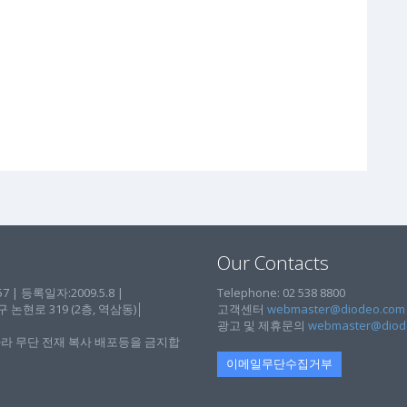
Our Contacts
| 등록일자:2009.5.8 |
Telephone: 02 538 8800
현로 319 (2층, 역삼동)│
고객센터
webmaster@diodeo.com
광고 및 제휴문의
webmaster@diod
라 무단 전재 복사 배포등을 금지합
이메일무단수집거부