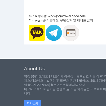
뉴스&핫이슈! 디오데오(www.diodeo.com)
Copyrightⓒ 디오데오. 무단전재 및 재배포 금지
About Us
명칭:(주)디오데오 | 대표이사:이유상 | 등록번호:서울 아 00857 
제호:디오데오 | 발행인/편집인:이유찬 | 발행소:서울시 강남구 논
발행일자:2009.5.8│청소년보호책임자:김수정
디오데오에서 제공되는 콘텐츠(뉴스)는 저작권법의 보호에 따
니다.
회사소개