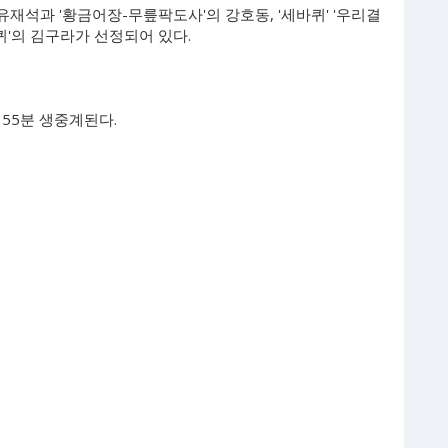
유재석과 '황금어장-무릎팍도사'의 강호동, '세바퀴' '우리결
퀴'의 김구라가 선정되어 있다.
시 55분 생중계된다.