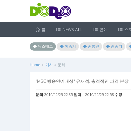
홈
NEWS ALL
연예
스
뉴스태그
이승기
손흥민
송중기
Home
기사
문화
"MBC 방송연예대상" 유재석, 충격적인 파격 분장
문화
2010/12/29 22:35 입력 | 2010/12/29 22:58 수정