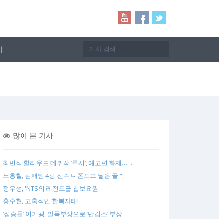
지
많이 본 기사
최민식 할리우드 데뷔작 ‘루시’, 예고편 화제……
노홍철, 김재범 4강 선수 니폰토프 닮은 꼴 “…
정우성, 'NTS의 레전드급 첩보요원'
홍수현, 고혹적인 한복자태!
‘짐승돌’ 이기광, 발목부상으로 ‘반깁스’ 부상…