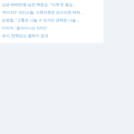
상금 4000만원 남은 백청강, "이제 돈 열심…
'하이킥3' 크리스탈, 가죽자켓은 보이쉬한 케릭…
김영철, "고통은 나눌 수 있지만 권력은 나눌 …
이지아, '걸어다니는 S라인'
유이, 탄력있는 꿀벅지 공개