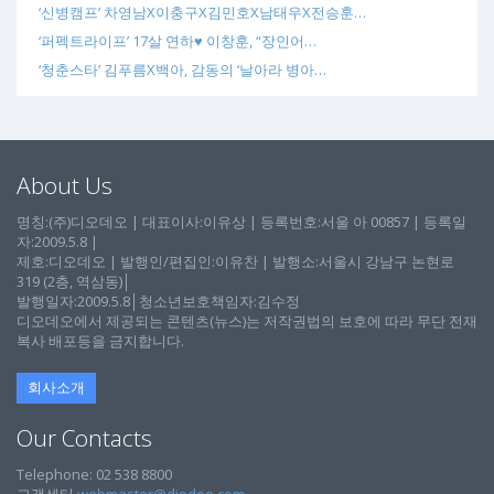
‘신병캠프’ 차영남X이충구X김민호X남태우X전승훈…
‘퍼펙트라이프’ 17살 연하♥ 이창훈, “장인어…
‘청춘스타’ 김푸름X백아, 감동의 ‘날아라 병아…
About Us
명칭:(주)디오데오 | 대표이사:이유상 | 등록번호:서울 아 00857 | 등록일
자:2009.5.8 |
제호:디오데오 | 발행인/편집인:이유찬 | 발행소:서울시 강남구 논현로
319 (2층, 역삼동)│
발행일자:2009.5.8│청소년보호책임자:김수정
디오데오에서 제공되는 콘텐츠(뉴스)는 저작권법의 보호에 따라 무단 전재
복사 배포등을 금지합니다.
회사소개
Our Contacts
Telephone: 02 538 8800