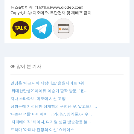
뉴스&핫이슈! 디오데오(www.diodeo.com)
Copyrightⓒ 디오데오. 무단전재 및 재배포 금지
많이 본 기사
민경훈 '아프니까 사랑이죠' 음원사이트 1위
'위대한탄생2' 아이유-이승기 깜짝 방문, "윤…
지나 스타화보, 미모에 시선 고정!
정형돈에 지적당한 정재형의 구멍난 옷, 알고보니…
’나쁜녀석들‘ 마이웨이 → 의리남, 양익준X지수…
'지피베이직' 제이니, 디지털 싱글 방송활동 불…
드라마 '아테나:전쟁의 여신' 쇼케이스