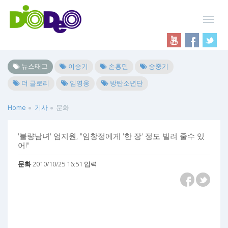
뉴스태그
이승기
손흥민
송중기
더 글로리
임영웅
방탄소년단
Home
기사
문화
'불량남녀' 엄지원, "임창정에게 '한 장' 정도 빌려 줄수 있
어!"
문화
2010/10/25 16:51 입력