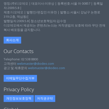
명칭:(주)디오데오 | 대표이사:이유상 | 등록번호:서울 아 00857 | 등록일
자:2009.5.8 |
제호:디오데오 | 발행인/편집인:이유찬 | 발행소:서울시 강남구 논현로
319 (2층, 역삼동)│
발행일자:2009.5.8│청소년보호책임자:김수정
디오데오에서 제공되는 콘텐츠(뉴스)는 저작권법의 보호에 따라 무단 전재
복사 배포등을 금지합니다.
회사소개
Our Contacts
Telephone: 02 538 8800
고객센터
webmaster@diodeo.com
광고 및 제휴문의
webmaster@diodeo.com
이메일무단수집거부
Privacy Policy
개인정보보호정책
저작권규약