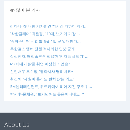
많이 본 기사
리아나, 첫 내한 기자회견 "1시간 가까이 지각…
'착한글래머' 최은정, "10대, 벗기에 가장 …
‘슈퍼주니어’ 김희철, 9월 1일 군 입대한다……
무한걸스 멤버 전원 적나라한 민낯 공개
삼성전자, 매직솔루션 적용한 '전자동 세탁기' …
MZ세대가 밝힌 취업 이상형 기업은?
신인배우 조수정, '영화시사 떨리네요~'
황신혜, '세월이 흘러도 변치 않는 외모'
SM엔터테인먼트, 튀르키예·시리아 지진 구호 위…
박시후-문채원, "보기만해도 웃음이나네요~"
About Us