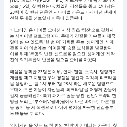
JTBC ‘피크타임(PEAK TIME)’이 뜨거운 기대 속에 드디어
오늘(15일) 첫 방송된다. 치열한 경쟁률을 뚫고 살아남은
23팀이 첫 번째 관문인 서바이벌 라운드에서 어떤 센세이
션한 무대를 선보일지 이목이 집중된다.
‘피크타임’은 아이돌 오디션 사상 최초 ‘팀전’으로 펼쳐지
는 서바이벌 프로그램이다. 무대가 간절한 가수들이 대중
앞에 설 수 있도록 ‘한 번 더’ 기회를 주는 ‘싱어게인’ 세계
관을 이어 이번에는 ‘아이돌계’ 숨은 보석들을 발굴한다.
이를 위해 ‘무명의 반란’ 신드롬을 일으킨 ‘싱어게인’ 제작
진이 의기투합해 반향을 일으킬 준비를 마쳤다.
예심을 통과한 23팀은 데뷔, 연차, 팬덤, 소속사, 팀명까지
계급장 떼고 치열한 무대 경쟁을 펼친다. 각각의 피크타임
을 상징하는 ‘팀 1시’부터 ‘팀 23시’라는 새로운 팀명으로
무대에 오른 이들이 자신들의 ‘피크타임’을 어떻게 만들어
갈지 궁금해진다. 특히 패기로 똘똘 뭉친 ‘신인’, 도약의 한
방을 노리는 ‘부스터’, ‘짬바(짬에서 나온 바이브)’ 다른 ‘활
동 중지’ 등 세 섹션으로 나뉘어 펼쳐질 짜릿한 진검승부
도 빼놓을 수 없다.
‘싱어게인’을 잇는 또 한 번의 ‘반란’이 기대되는 가운데, 첫