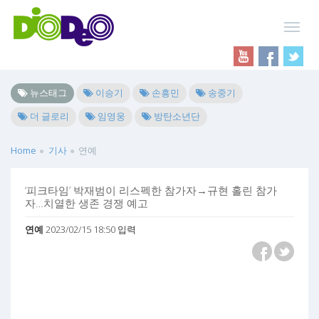
뉴스태그
이승기
손흥민
송중기
더 글로리
임영웅
방탄소년단
Home
기사
연예
‘피크타임’ 박재범이 리스펙한 참가자→규현 홀린 참가
자…치열한 생존 경쟁 예고
연예
2023/02/15 18:50 입력