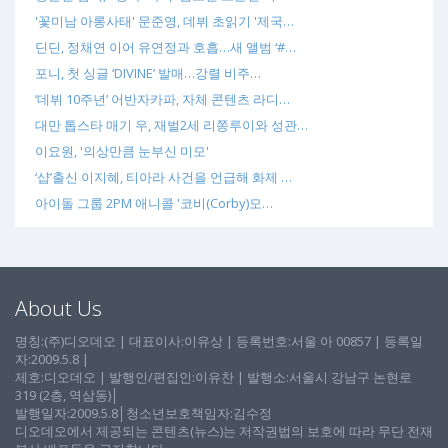
'꽃미남 아롱사태' 문준영, 데뷔 초읽기 '제국…
딘딘, 정채연 이어 유연정과 호흡…새 앨범 ‘#…
포니, 첫 싱글 ‘DIVINE’ 발매…강렬 비주…
‘데뷔 10주년’ 어반자카파, 자체 콘텐츠 라디…
대만 톱스타 매기 우, 재벌2세 리쫑루이와 성관…
이요원, '의상만큼 눈부신 미모'
‘샵’출신 이지혜, 티아라 사건을 언급해 화제 …
아이돌 그룹 2PM 애니콜 '코비(Corby)모…
About Us
명칭:(주)디오데오 | 대표이사:이유상 | 등록번호:서울 아 00857 | 등록일
자:2009.5.8 |
제호:디오데오 | 발행인/편집인:이유찬 | 발행소:서울시 강남구 논현로
319 (2층, 역삼동)│
발행일자:2009.5.8│청소년보호책임자:김수정
디오데오에서 제공되는 콘텐츠(뉴스)는 저작권법의 보호에 따라 무단 전재