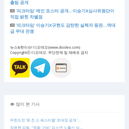
출팀 공개
‘피크타임’ 메인 포스터 공개…이승기X심사위원단이
직접 밝힌 차별점
‘피크타임’ 이승기X규현도 감탄한 실력자 등판…역대
급 무대 전쟁
뉴스&핫이슈! 디오데오(www.diodeo.com)
Copyrightⓒ 디오데오. 무단전재 및 재배포 금지
많이 본 기사
무한도전 ‘못.친.소 페스티벌’ 초대장 공개 ‘…
장윤현 감독, "영화 '가비' 김소연 노출신 삭…