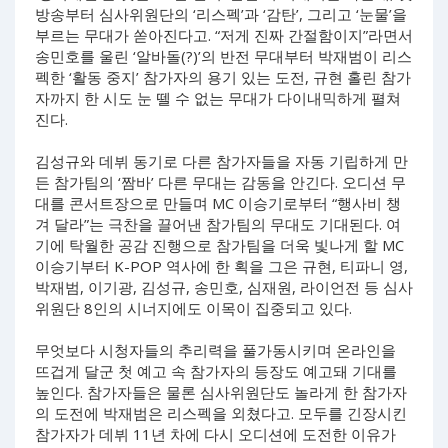
방송부터 심사위원단의 ‘리스펙’과 ‘감탄’, 그리고 ‘눈물’을
부르는 무대가 쏟아진다고. “저게 진짜 간절함이지”라면서
송민호를 울린 ‘알바돌(?)’의 반전 무대부터 박재범이 리스
펙한 ‘활동 중지’ 참가자의 용기 있는 도전, 규현 홀린 참가
자까지 한 시도 눈 뗄 수 없는 무대가 다이내믹하게 펼쳐
진다.
김성규와 데뷔 동기로 다른 참가자들을 자동 기립하게 만
든 참가팀의 ‘짬바’ 다른 무대는 감동을 안긴다. 오디션 무
대를 콘서트장으로 만들며 MC 이승기로부터 “행사비 챙
겨 달라”는 극찬을 끌어낸 참가팀의 무대도 기대된다. 여
기에 탁월한 공감 진행으로 참가팀을 더욱 빛나게 할 MC
이승기부터 K-POP 역사에 한 획을 그은 규현, 티파니 영,
박재범, 이기광, 김성규, 송민호, 심재원, 라이언전 등 심사
위원단 8인의 시너지에도 이목이 집중되고 있다.
무엇보다 시청자들의 추리력을 풀가동시키며 온라인을
뜨겁게 달군 첫 예고 속 참가자의 등장도 예고돼 기대를
높인다. 참가자들은 물론 심사위원단도 놀라게 한 참가자
의 도전에 박재범은 리스펙을 외쳤다고. 모두를 긴장시킨
참가자가 데뷔 11년 차에 다시 오디션에 도전한 이유가