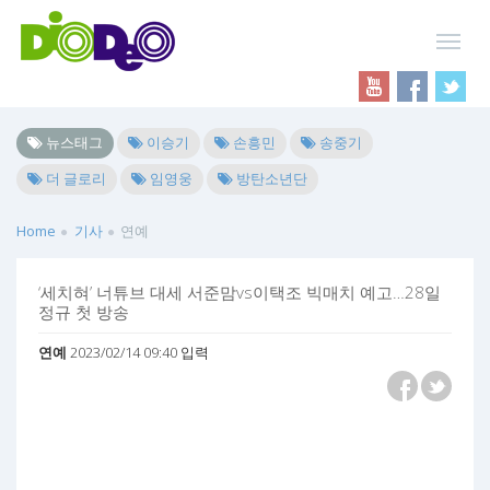
뉴스태그
이승기
손흥민
송중기
더 글로리
임영웅
방탄소년단
Home
기사
연예
‘세치혀’ 너튜브 대세 서준맘vs이택조 빅매치 예고…28일
정규 첫 방송
연예
2023/02/14 09:40 입력