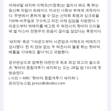
아재파탈 세치혀 이택조(이창호)는 멀리서 봐도 확 튀는
등산복 차림이 트레이드 마크인 너튜브 부캐계 개척자이
다. 주변에서 흔하게 볼 수 있는 산악회 회원과 싱크로율
100% 비주얼로 구수하고 차진 아재 입담을 자랑한다. 1
라운드부터 빅매치를 예고한 두 혀전사의 혓바닥 드리블
에 썰 마스터 전현무의 웃음이 끊이질 않았다는 후문이다.
‘세치혀’ 측은 “1라운드부터 서준맘과 이택조의 빅매치가
성사됐다. 한 치 양보 없는 두 혀전사의 불꽃 튀는 혓바닥
배틀을 기대해도 좋다”라고 귀띔했다.
정규편성으로 컴백한 대한민국 최초 최강 최고의 썰스포
츠 ‘혓바닥 종합격투기 세치혀’는 오는 28일 밤 10시에 첫
방송된다.
( 사진 = MBC ‘혓바닥 종합격투기 세치혀’ )
온라인뉴스팀
press@diodeo.com