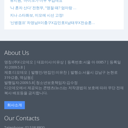
류시원, '마이크가 너무 무겁네요'
‘나 혼자 산다’ 전현무, “명절 때? 엄마랑 …
지나 스타화보, 미모에 시선 고정!
‘신병캠프’ 차영남X이충구X김민호X남태우X전승훈…
About Us
명칭:(주)디오데오 | 대표이사:이유상 | 등록번호:서울 아 00857 | 등록일
자:2009.5.8 |
제호:디오데오 | 발행인/편집인:이유찬 | 발행소:서울시 강남구 논현로
319 (2층, 역삼동)│
발행일자:2009.5.8│청소년보호책임자:김수정
디오데오에서 제공되는 콘텐츠(뉴스)는 저작권법의 보호에 따라 무단 전재
복사 배포등을 금지합니다.
회사소개
Our Contacts
Telephone: 02 538 8800