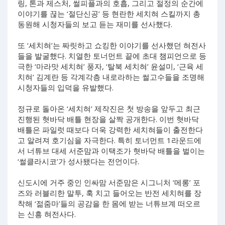
링, 톤과 제스처, 썰피플과의 호흡, 그리고 절정의 순간에
이야기를 끊는 ‘절단신공’ 등 현란한 세치혀 스킬까지 총
동원해 시청자들의 보고 듣는 재미를 선사했다.
또 ‘세치혀’는 짜릿하고 쇼킹한 이야기를 선사했던 혀전사
들을 발굴했다. 치열한 토너먼트 끝에 초대 챔피언으로 등
극한 ‘마라맛 세치혀’ 풍자, ‘탈북 세치혀’ 윤설미, ‘근육 세
치혀’ 김계란 등 각계각층 내로라하는 썰고수들을 조명해
시청자들의 입덕을 유발했다.
정규로 돌아온 ‘세치혀’ 제작진은 첫 방송을 앞두고 최근
진행된 혓바닥 배틀 현장을 살짝 공개한다. 이번 혓바닥
배틀은 파일럿 때보다 더욱 강력한 세치혀들이 출전한다
고 알려져 호기심을 자극한다. 특히 토너먼트 1라운드에
서 너튜브 대세 서준맘과 이택조가 혓바닥 배틀을 벌이는
‘썰클라시코’가 성사됐다는 전언이다.
신도시에 거주 중인 인싸맘 서준맘은 시그니처 ‘메롱’ 포
즈와 러블리한 말투, 훅 치고 들어오는 반전 세치혀를 장
착해 ‘젊줌마’들의 공감을 한 몸에 받는 너튜브계 떠오르
는 신흥 혀전사다.