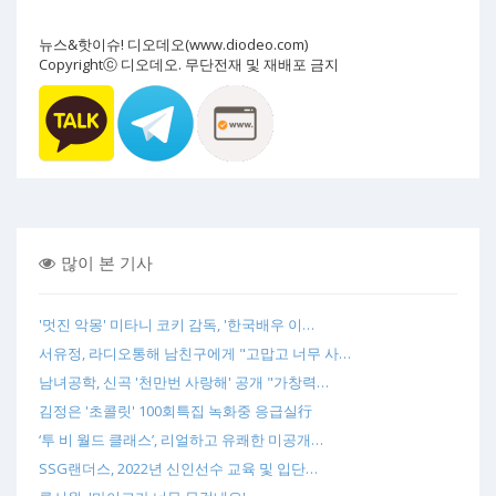
뉴스&핫이슈! 디오데오(www.diodeo.com)
Copyrightⓒ 디오데오. 무단전재 및 재배포 금지
많이 본 기사
'멋진 악몽' 미타니 코키 감독, '한국배우 이…
서유정, 라디오통해 남친구에게 "고맙고 너무 사…
남녀공학, 신곡 '천만번 사랑해' 공개 "가창력…
김정은 '초콜릿' 100회특집 녹화중 응급실行
‘투 비 월드 클래스’, 리얼하고 유쾌한 미공개…
SSG랜더스, 2022년 신인선수 교육 및 입단…