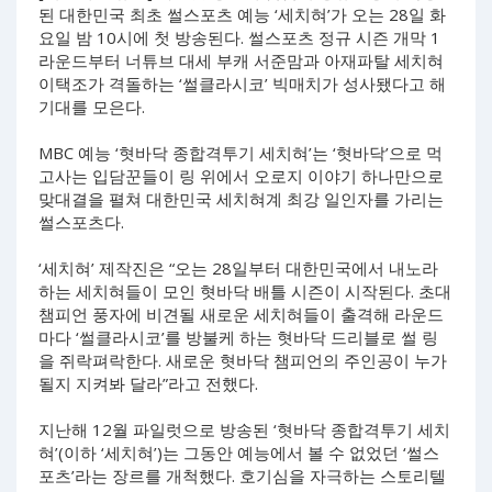
된 대한민국 최초 썰스포츠 예능 ‘세치혀’가 오는 28일 화
요일 밤 10시에 첫 방송된다. 썰스포츠 정규 시즌 개막 1
라운드부터 너튜브 대세 부캐 서준맘과 아재파탈 세치혀
이택조가 격돌하는 ‘썰클라시코’ 빅매치가 성사됐다고 해
기대를 모은다.
MBC 예능 ‘혓바닥 종합격투기 세치혀’는 ‘혓바닥’으로 먹
고사는 입담꾼들이 링 위에서 오로지 이야기 하나만으로
맞대결을 펼쳐 대한민국 세치혀계 최강 일인자를 가리는
썰스포츠다.
‘세치혀’ 제작진은 “오는 28일부터 대한민국에서 내노라
하는 세치혀들이 모인 혓바닥 배틀 시즌이 시작된다. 초대
챔피언 풍자에 비견될 새로운 세치혀들이 출격해 라운드
마다 ‘썰클라시코’를 방불케 하는 혓바닥 드리블로 썰 링
을 쥐락펴락한다. 새로운 혓바닥 챔피언의 주인공이 누가
될지 지켜봐 달라”라고 전했다.
지난해 12월 파일럿으로 방송된 ‘혓바닥 종합격투기 세치
혀’(이하 ‘세치혀’)는 그동안 예능에서 볼 수 없었던 ‘썰스
포츠’라는 장르를 개척했다. 호기심을 자극하는 스토리텔