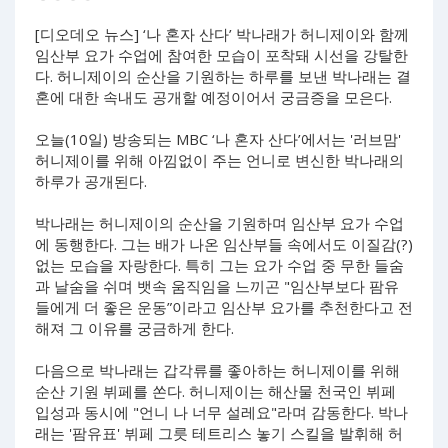
[디오데오 뉴스] ‘나 혼자 산다’ 박나래가 허니제이와 함께
임산부 요가 수업에 참여한 모습이 포착돼 시선을 강탈한
다. 허니제이의 순산을 기원하는 하루를 보낸 박나래는 결
혼에 대한 속내도 공개할 예정이어서 궁금증을 모은다.
오늘(10일) 방송되는 MBC ‘나 혼자 산다’에서는 '러브맘'
허니제이를 위해 아낌없이 주는 언니로 변신한 박나래의
하루가 공개된다.
박나래는 허니제이의 순산을 기원하며 임산부 요가 수업
에 동행한다. 그는 배가 나온 임산부들 속에서도 이질감(?)
없는 모습을 자랑한다. 특히 그는 요가 수업 중 무한 들숨
과 날숨을 쉬며 뱃속 움직임을 느끼곤 "임산부보다 팜유
들에게 더 좋은 운동”이라고 임산부 요가를 추천한다고 전
해져 그 이유를 궁금하게 한다.
다음으로 박나래는 갑각류를 좋아하는 허니제이를 위해
순산 기원 뷔페를 쏜다. 허니제이는 해산물 천국인 뷔페
입성과 동시에 "언니 나 너무 설레요"라며 감동한다. 박나
래는 '팜유표' 뷔페 그릇 테트리스 놓기 스킬을 발휘해 허