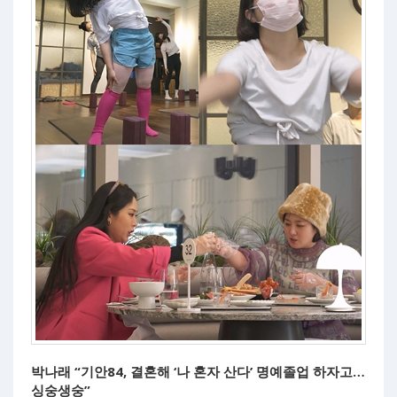
박나래 “기안84, 결혼해 ‘나 혼자 산다’ 명예졸업 하자고…
싱숭생숭”