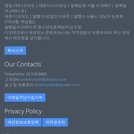
명칭:(주)디오데오 | 대표이사:이유상 | 등록번호:서울 아 00857 | 등록일
자:2009.5.8 |
제호:디오데오 | 발행인/편집인:이유찬 | 발행소:서울시 강남구 논현로
319 (2층, 역삼동)│
발행일자:2009.5.8│청소년보호책임자:김수정
디오데오에서 제공되는 콘텐츠(뉴스)는 저작권법의 보호에 따라 무단 전재
복사 배포등을 금지합니다.
회사소개
Our Contacts
Telephone: 02 538 8800
고객센터
webmaster@diodeo.com
광고 및 제휴문의
webmaster@diodeo.com
이메일무단수집거부
Privacy Policy
개인정보보호정책
저작권규약