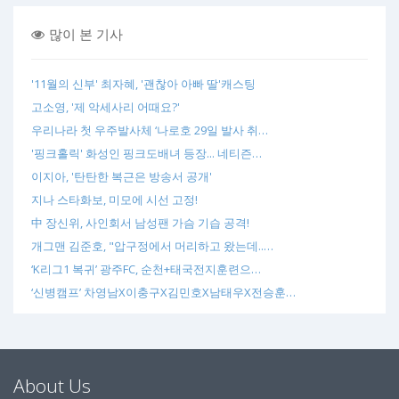
많이 본 기사
'11월의 신부' 최자혜, '괜찮아 아빠 딸'캐스팅
고소영, '제 악세사리 어때요?'
우리나라 첫 우주발사체 ‘나로호 29일 발사 취…
'핑크홀릭' 화성인 핑크도배녀 등장... 네티즌…
이지아, '탄탄한 복근은 방송서 공개'
지나 스타화보, 미모에 시선 고정!
中 장신위, 사인회서 남성팬 가슴 기습 공격!
개그맨 김준호, "압구정에서 머리하고 왔는데..…
‘K리그1 복귀’ 광주FC, 순천+태국전지훈련으…
‘신병캠프’ 차영남X이충구X김민호X남태우X전승훈…
About Us