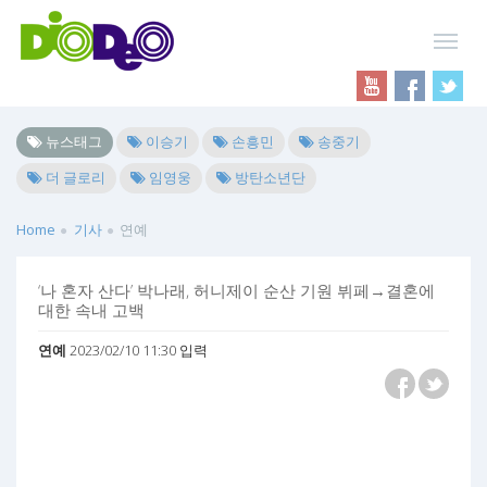
뉴스태그
이승기
손흥민
송중기
더 글로리
임영웅
방탄소년단
Home
기사
연예
‘나 혼자 산다’ 박나래, 허니제이 순산 기원 뷔페→결혼에
대한 속내 고백
연예
2023/02/10 11:30 입력