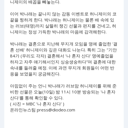
니제이의 배꼽을 빼놓는다.
이어 박나래는 끝나지 않는 감동 이벤트로 허니제이의 코
끝을 찡하게 한다. 박나래는 허니제이는 물론 배 속에 있
는 러브(태명)까지 살뜰히 챙긴 선물과 편지를 건네고, 허
니제이는 정성 가득한 박나래의 마음에 감격해한다.
박나래는 결혼으로 지난해 무지개 모임을 명예 졸업한 '결
혼 선배' 허니제이와 깊은 대화도 나눈다. 특히 그는 "기안
84가 (우리도 각자) 결혼해서 ‘나 혼자 산다’ 명예졸업을
하자고 자주 얘기해서인지 싱숭생숭하다”며 결혼에 대한
속내를 들려줄 예정. 이에 과연 무지개 회원들이 어떤 반
응을 보였을지 궁금해진다.
아낌없이 주는 언니 박나래가 러브맘 허니제이를 위해 준
비한 선물은 오늘(10일) 밤 11시 10분 방송되는 '나 혼자
산다'를 통해 확인할 수 있다.
( 사진 = MBC ‘나 혼자 산다’ )
온라인뉴스팀
press@diodeo.com