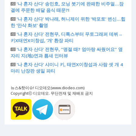
‘나 혼자 산다’ 송민호, 모닝 붓기에 완패한 비주얼…잠
결에 주문한 배달 음식 때문?!
‘나 혼자 산다’ 박나래, 허니제이 위한 ‘박포토’ 변신…힙
한 ‘만삭 화보’ 촬영
‘나 혼자 산다’ 전현무, 디톡스부터 무토그래퍼 데뷔→
키X태연X이창섭, ‘개’ 환장 파티
‘나 혼자 산다’ 전현무, “명절 때? 엄마랑 싸웠어요” 옆
자리 지(地)연과 틈새 인터뷰
‘나 혼자 산다’ 샤이니 키, 태연X이창섭과 사람 셋 개 4
마리 난장판 생일 파티
뉴스&핫이슈! 디오데오(www.diodeo.com)
Copyrightⓒ 디오데오. 무단전재 및 재배포 금지