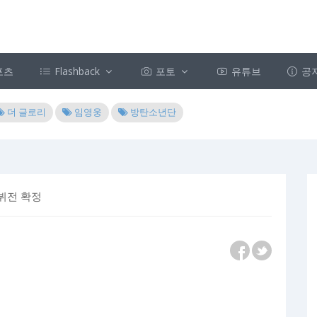
포츠
Flashback
포토
유튜브
공
더 글로리
임영웅
방탄소년단
데뷔전 확정