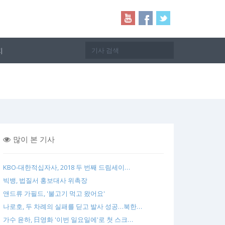
지
많이 본 기사
KBO-대한적십자사, 2018 두 번째 드림세이…
빅뱅, 법질서 홍보대사 위촉장
앤드류 가필드, '불고기 먹고 왔어요'
나로호, 두 차례의 실패를 딛고 발사 성공…북한…
가수 윤하, 日영화 '이번 일요일에'로 첫 스크…