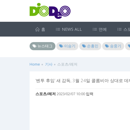
홈
NEWS ALL
연예
스
뉴스태그
이승기
손흥민
송중기
Home
기사
스포츠/레저
‘벤투 후임’ 새 감독, 3월 24일 콜롬비아 상대로 
스포츠/레저
2023/02/07 10:00 입력