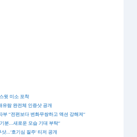
 스윗 미소 포착
배유람 완전체 인증샷 공개
 자부 “전편보다 변화무쌍하고 액션 강해져”
온 기분…새로운 모습 기대 부탁”
투샷…‘호기심 질주’ 티저 공개