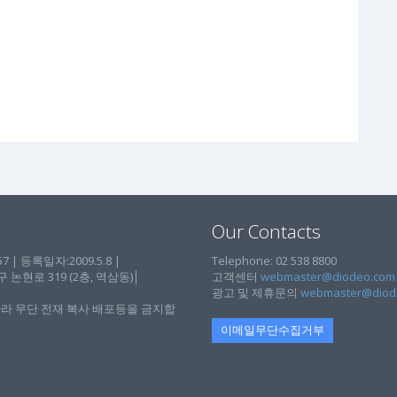
Our Contacts
| 등록일자:2009.5.8 |
Telephone: 02 538 8800
현로 319 (2층, 역삼동)│
고객센터
webmaster@diodeo.com
광고 및 제휴문의
webmaster@diod
라 무단 전재 복사 배포등을 금지합
이메일무단수집거부