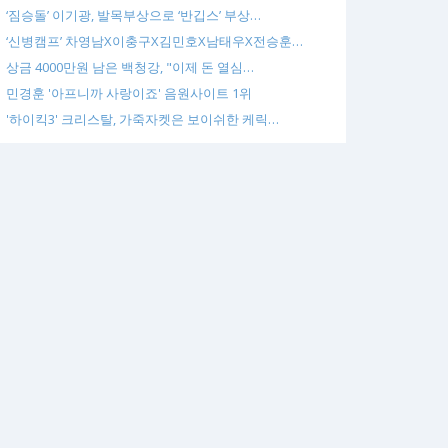
‘짐승돌’ 이기광, 발목부상으로 ‘반깁스’ 부상…
‘신병캠프’ 차영남X이충구X김민호X남태우X전승훈…
상금 4000만원 남은 백청강, "이제 돈 열심…
민경훈 '아프니까 사랑이죠' 음원사이트 1위
'하이킥3' 크리스탈, 가죽자켓은 보이쉬한 케릭…