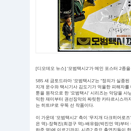
[디오데오 뉴스] ‘모범택시2'가 메인 포스터 2종
SBS 새 금토드라마 ‘모범택시2’는 “정의가 실종된
지개 운수와 택시기사 김도기가 억울한 피해자를 
툰을 원작으로 한 ‘모범택시’ 시리즈는 악당을 
믹한 재미부터 권선징악의 짜릿한 카타르시스까지 잡
는 히트IP로 우뚝 선 작품이다.
이 가운데 '모범택시2' 측이 '무지개 다크히어로즈
은 역)-장혁진(최경구 역)-배유람(박진언 역)부터
하준 역)에 이르기까지, 시즌2 주요 출연진들이 한