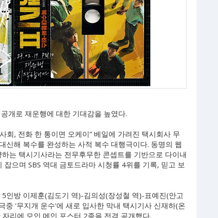
을 공개로 재운행에 대한 기대감을 높였다.
 사회, 전화 한 통이면 오케이” 베일에 가려진 택시회사 무
대신해 복수를 완성하는 사적 복수 대행극이다. 동명의 웹
사냥하는 택시기사라는 전무후무한 콘셉트를 기반으로 다이내
으며 SBS 역대 금토드라마 시청률 4위를 기록, 믿고 보
' 5인방 이제훈(김도기 역)-김의성(장성철 역)-표예진(안고
 극중 '무지개 운수'에 새로 입사한 막내 택시기사 신재하(온
 자리에 모인 메인 포스터 2종을 전격 공개했다.