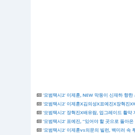
‘모범택시2’ 이제훈, NEW 막둥이 신재하 향한
‘모범택시2’ 이제훈X김의성X표예진X장혁진X
‘모범택시2’ 장혁진X배유람, 업그레이드 활약
‘모범택시2’ 표예진, “있어야 할 곳으로 돌아
‘모범택시2’ 이제훈vs의문의 빌런, 백미러 속 