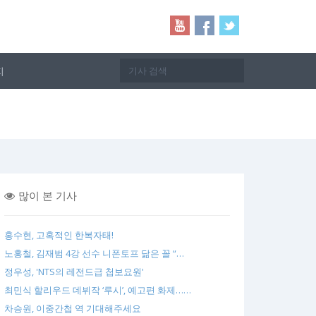
지
많이 본 기사
홍수현, 고혹적인 한복자태!
노홍철, 김재범 4강 선수 니폰토프 닮은 꼴 “…
정우성, 'NTS의 레전드급 첩보요원'
최민식 할리우드 데뷔작 ‘루시’, 예고편 화제……
차승원, 이중간첩 역 기대해주세요