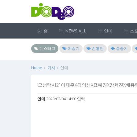
홈
NEWS ALL
연예
스
뉴스태그
이승기
손흥민
송중기
Home
기사
연예
‘모범택시2’ 이제훈X김의성X표예진X장혁진X배유람
연예
2023/02/04 14:00 입력