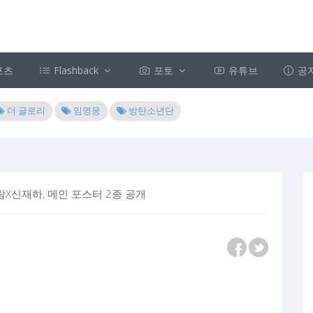
포츠
Flashback
포토
유튜브
공
더 글로리
임영웅
방탄소년단
X신재하, 메인 포스터 2종 공개