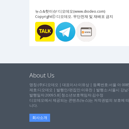
뉴스&핫이슈! 디오데오(www.diodeo.com)
Copyrightⓒ 디오데오. 무단전재 및 재배포 금지
About Us
명칭:(주)디오데오 | 대표이사:이유상 | 등록번호:서울 아 00857 
제호:디오데오 | 발행인/편집인:이유찬 | 발행소:서울시 강남구 논
발행일자:2009.5.8│청소년보호책임자:김수정
디오데오에서 제공되는 콘텐츠(뉴스)는 저작권법의 보호에 따
니다.
회사소개