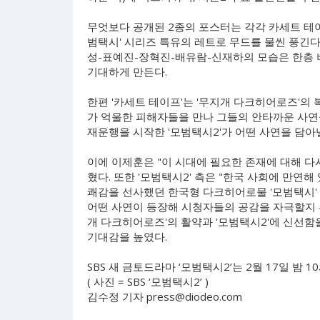
무엇보다 공개된 2종의 포스터는 각각 카세트 테이프
범택시' 시리즈 특유의 레트로 무드를 물씬 풍긴다
성-표예진-장혁진-배유람-신재하의 모습은 한층 
기대하게 만든다.
한편 '카세트 테이프'는 '무지개 다크히어로즈'의 
가 억울한 피해자들을 만나 그들의 안타까운 사연
재운행을 시작한 '모범택시2'가 어떤 사연을 담아
이에 이제훈은 "이 시대에 필요한 존재에 대해 다시
혔다. 또한 '모범택시2' 측은 "한국 사회에 만
쾌감을 선사했던 한국형 다크히어로물 '모범택시' 
어떤 사연이 등장해 시청자들의 공감을 자극할지 
개 다크히어로즈'의 활약과 '모범택시2'에 신선함
기대감을 높였다.
SBS 새 금토드라마 ‘모범택시2’는 2월 17일 밤 
( 사진 = SBS ‘모범택시2’ )
김수정 기자
press@diodeo.com