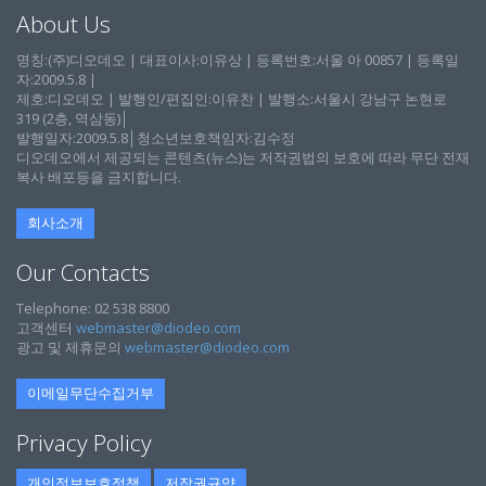
About Us
명칭:(주)디오데오 | 대표이사:이유상 | 등록번호:서울 아 00857 | 등록일
자:2009.5.8 |
제호:디오데오 | 발행인/편집인:이유찬 | 발행소:서울시 강남구 논현로
319 (2층, 역삼동)│
발행일자:2009.5.8│청소년보호책임자:김수정
디오데오에서 제공되는 콘텐츠(뉴스)는 저작권법의 보호에 따라 무단 전재
복사 배포등을 금지합니다.
회사소개
Our Contacts
Telephone: 02 538 8800
고객센터
webmaster@diodeo.com
광고 및 제휴문의
webmaster@diodeo.com
이메일무단수집거부
Privacy Policy
개인정보보호정책
저작권규약