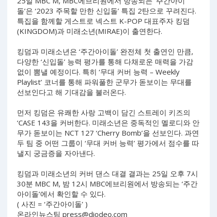
25일 MBC M, MBC에브리원에서 방송되는 ‘주간아이
돌’은 ‘2023 주목할 만한 신입돌’ 특집 2탄으로 꾸려진다.
특집을 함께할 게스트로 넥스트 K-POP 대표주자 킹덤
(KINGDOM)과 미래소년(MIRAE)이 출연한다.
킹덤과 미래소년은 ‘주간아이돌’ 완전체 첫 출연인 만큼,
다양한 ‘신입돌’ 능력 평가를 통해 다채로운 매력을 가감
없이 뽐낼 예정이다. 특히 ‘무대 커버 능력 – Weekly
Playlist’ 코너를 통해 파워풀한 군무가 돋보이는 무대를
선보인다고 해 기대감을 불러온다.
먼저 킹덤은 유쾌한 사랑 고백이 담긴 스트레이 키즈의
‘CASE 143을 커버한다. 미래소년은 중독적인 멜로디와 안
무가 돋보이는 NCT 127 ‘Cherry Bomb’을 선보인다. 과연
두 팀 중 어떤 그룹이 ‘무대 커버 능력’ 평가에서 점수를 따
낼지 궁금증을 자아낸다.
킹덤과 미래소년의 커버 댄스 대결 결과는 25일 오후 7시
30분 MBC M, 밤 12시 MBC에브리원에서 방송되는 ‘주간
아이돌’에서 확인할 수 있다.
( 사진 = ‘주간아이돌’ )
온라인뉴스팀
press@diodeo.com