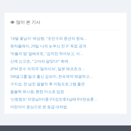
많이 본 기사
'내딸 꽃님이' 박상원, "조민수와 중년의 원숙…
왓챠플레이, 29일 ‘나의 눈부신 친구’ 독점 공개
‘악플의 밤’ 알베르토, “김치만 먹어보고, 식…
신예 신고은, "고아라 닮았다!" 화제
2PM 준수 자작곡 ‘얼라이브’, 일본 레코쵸크…
SM걸그룹 밀크 출신 김보미, 전속계약 체결하고…
구지성, 전 남친 결별직 후 미팅프로그램 출연
올블랙 최시원, 환한 미소로 입장
‘신병캠프’ 차영남X이충구X김민호X남태우X전승훈…
어린아이 증상으로 본 응급 대처법