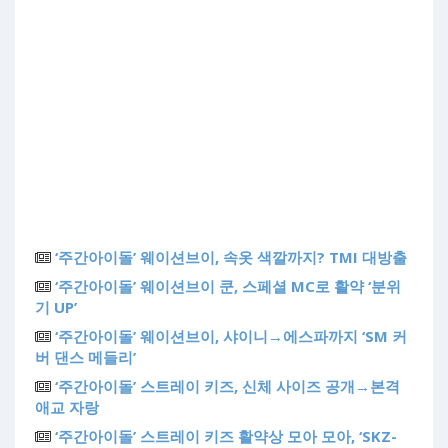
‘주간아이돌’ 웨이션브이, 속옷 색깔까지? TMI 대방출
‘주간아이돌’ 웨이션브이 쿤, 스페셜 MC로 활약 ‘분위
기 UP’
‘주간아이돌’ 웨이션브이, 샤이니→에스파까지 ‘SM 커
버 댄스 메들리’
‘주간아이돌’ 스트레이 키즈, 신체 사이즈 공개→본격
애교 자랑
‘주간아이돌’ 스트레이 키즈 활약상 모아 모아, ‘SKZ-