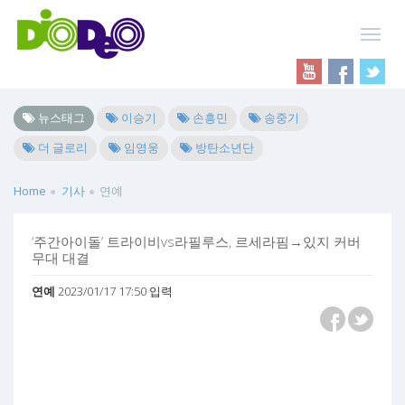
뉴스태그
이승기
손흥민
송중기
더 글로리
임영웅
방탄소년단
Home
기사
연예
‘주간아이돌’ 트라이비vs라필루스, 르세라핌→있지 커버
무대 대결
연예
2023/01/17 17:50 입력