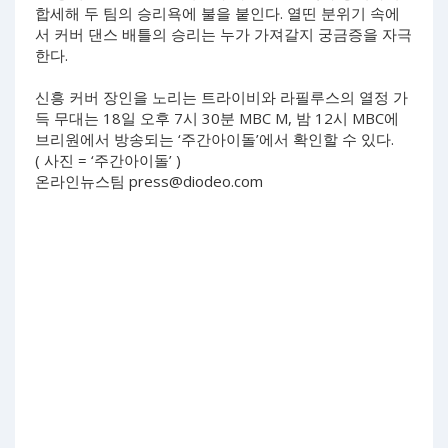
합세해 두 팀의 승리욕에 불을 붙인다. 열띤 분위기 속에
서 커버 댄스 배틀의 승리는 누가 가져갈지 궁금증을 자극
한다.
신흥 커버 장인을 노리는 트라이비와 라필루스의 열정 가
득 무대는 18일 오후 7시 30분 MBC M, 밤 12시 MBC에
브리원에서 방송되는 ‘주간아이돌’에서 확인할 수 있다.
( 사진 = ‘주간아이돌’ )
온라인뉴스팀
press@diodeo.com