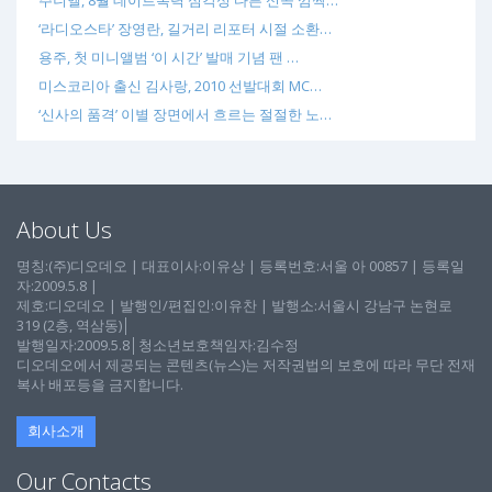
주니엘, 8월 데이트폭력 심각성 다른 신곡 깜짝…
‘라디오스타’ 장영란, 길거리 리포터 시절 소환…
용주, 첫 미니앨범 ‘이 시간’ 발매 기념 팬 …
미스코리아 출신 김사랑, 2010 선발대회 MC…
‘신사의 품격’ 이별 장면에서 흐르는 절절한 노…
About Us
명칭:(주)디오데오 | 대표이사:이유상 | 등록번호:서울 아 00857 | 등록일
자:2009.5.8 |
제호:디오데오 | 발행인/편집인:이유찬 | 발행소:서울시 강남구 논현로
319 (2층, 역삼동)│
발행일자:2009.5.8│청소년보호책임자:김수정
디오데오에서 제공되는 콘텐츠(뉴스)는 저작권법의 보호에 따라 무단 전재
복사 배포등을 금지합니다.
회사소개
Our Contacts