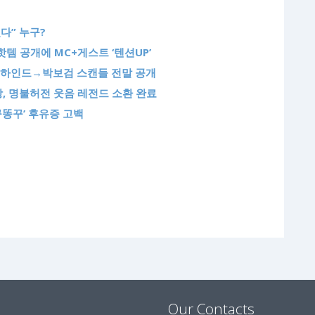
다” 누구?
템 공개에 MC+게스트 ‘텐션UP’
 비하인드→박보검 스캔들 전말 공개
, 명불허전 웃음 레전드 소환 완료
꾸똥꾸’ 후유증 고백
Our Contacts