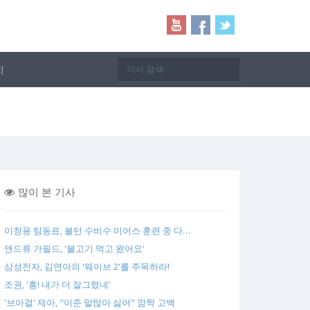
지
많이 본 기사
이청용 팀동료, 볼턴 수비수 미어스 훈련 중 다…
앤드류 가필드, '불고기 먹고 왔어요'
삼성전자, 김연아의 '웨이브 2'를 주목하라!
조권, '흥! 내가 더 잘그렸네'
'브아걸' 제아, "이준 말많아 싫어" 깜짝 고백