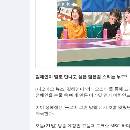
길해연이 딸로 만나고 싶은 닮은꼴 스타는 누구?
[디오데오 뉴스] 길해연이 ‘라디오스타’를 통해 드
정해인을 눈물 쏙 빼게 만든 마라맛 연기 비하인드
이어 정혜성은 ‘구르미 그린 달빛’에서 호흡 맞췄
자극한다.
오늘(21일) 방송 예정인 고품격 토크쇼 MBC ‘라