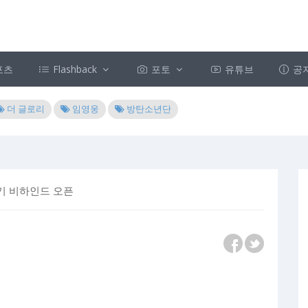
포츠
Flashback
포토
유튜브
공
더 글로리
임영웅
방탄소년단
연기 비하인드 오픈