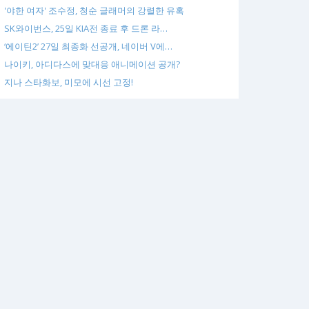
'야한 여자' 조수정, 청순 글래머의 강렬한 유혹
SK와이번스, 25일 KIA전 종료 후 드론 라…
‘에이틴2’ 27일 최종화 선공개, 네이버 V에…
나이키, 아디다스에 맞대응 애니메이션 공개?
지나 스타화보, 미모에 시선 고정!