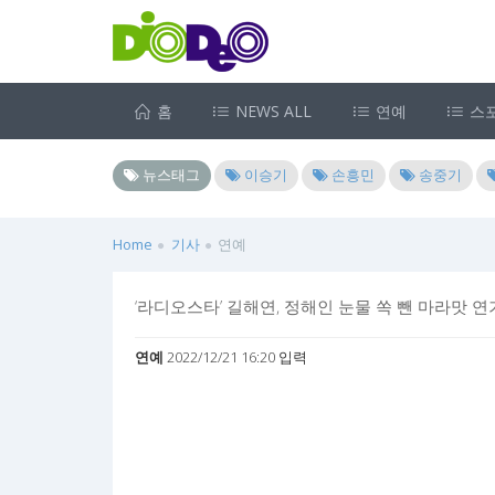
홈
NEWS ALL
연예
스
뉴스태그
이승기
손흥민
송중기
Home
기사
연예
‘라디오스타’ 길해연, 정해인 눈물 쏙 뺀 마라맛 
연예
2022/12/21 16:20 입력