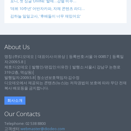
포니, 첫 싱글 ‘DIVINE’ 발매…강렬 비주…
‘데뷔 10주년’ 어반자카파, 자체 콘텐츠 라디…
김하늘 일일교사, '후배들이 너무 재밌어요'
About Us
명칭:(주)디오데오 | 대표이사:이유상 | 등록번호:서울 아 00857 | 등록일
자:2009.5.8 |
제호:디오데오 | 발행인/편집인:이유찬 | 발행소:서울시 강남구 논현로
319 (2층, 역삼동)│
발행일자:2009.5.8│청소년보호책임자:김수정
디오데오에서 제공되는 콘텐츠(뉴스)는 저작권법의 보호에 따라 무단 전재
복사 배포등을 금지합니다.
회사소개
Our Contacts
Telephone: 02 538 8800
고객센터
webmaster@diodeo.com