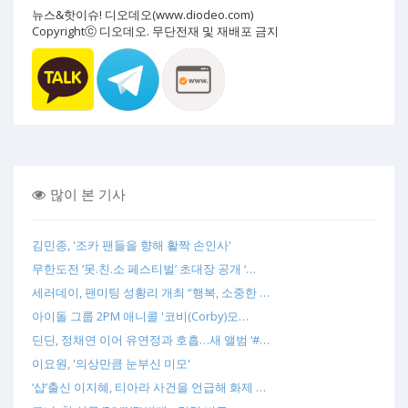
뉴스&핫이슈! 디오데오(www.diodeo.com)
Copyrightⓒ 디오데오. 무단전재 및 재배포 금지
많이 본 기사
김민종, '조카 팬들을 향해 활짝 손인사'
무한도전 ‘못.친.소 페스티벌’ 초대장 공개 ‘…
세러데이, 팬미팅 성황리 개최 “행복, 소중한 …
아이돌 그룹 2PM 애니콜 '코비(Corby)모…
딘딘, 정채연 이어 유연정과 호흡…새 앨범 ‘#…
이요원, '의상만큼 눈부신 미모'
‘샵’출신 이지혜, 티아라 사건을 언급해 화제 …