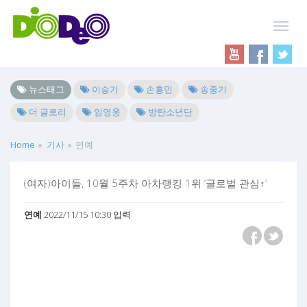
뉴스태그
이승기
손흥민
송중기
더 글로리
임영웅
방탄소년단
Home
기사
연예
(여자)아이들, 10월 5주차 아차랭킹 1위 ‘글로벌 관심↑’
연예
2022/11/15 10:30 입력