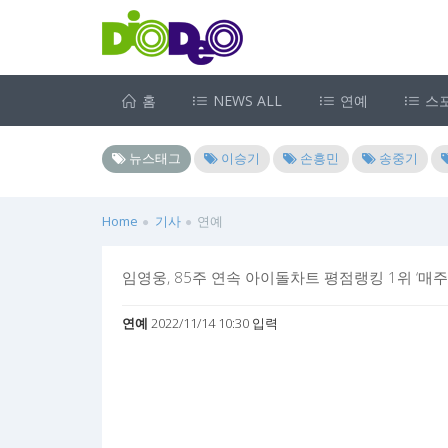
홈
NEWS ALL
연예
스
뉴스태그
이승기
손흥민
송중기
Home
기사
연예
임영웅, 85주 연속 아이돌차트 평점랭킹 1위 ‘매주
연예
2022/11/14 10:30 입력