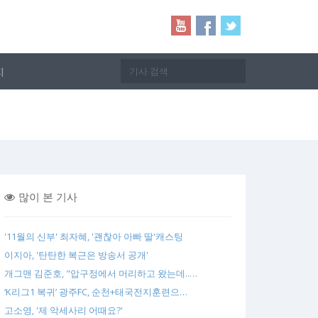
지
많이 본 기사
'11월의 신부' 최자혜, '괜찮아 아빠 딸'캐스팅
이지아, '탄탄한 복근은 방송서 공개'
개그맨 김준호, "압구정에서 머리하고 왔는데..…
‘K리그1 복귀’ 광주FC, 순천+태국전지훈련으…
고소영, '제 악세사리 어때요?'