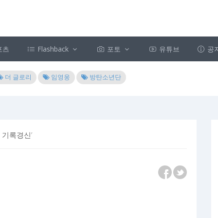
포츠
Flashback
포토
유튜브
공
더 글로리
임영웅
방탄소년단
 기록경신’