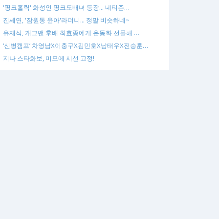
'핑크홀릭' 화성인 핑크도배녀 등장... 네티즌…
진세연, '잠원동 윤아'라더니... 정말 비슷하네~
유재석, 개그맨 후배 최효종에게 운동화 선물해 …
‘신병캠프’ 차영남X이충구X김민호X남태우X전승훈…
지나 스타화보, 미모에 시선 고정!