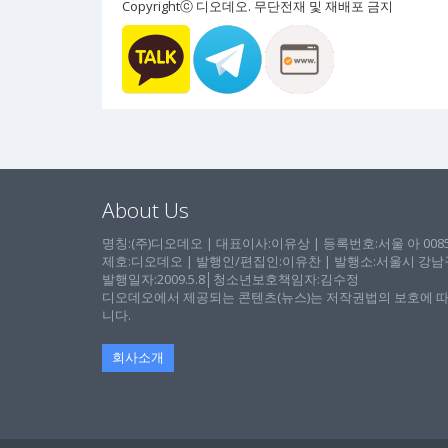
Copyrightⓒ 디오데오. 무단전재 및 재배포 금지
About Us
명칭:(주)디오데오 | 대표이사:이유상 | 등록번호:서울 아 00857 
제호:디오데오 | 발행인/편집인:이유찬 | 발행소:서울시 강남구 논
발행일자:2009.5.8│청소년보호책임자:김수정
디오데오에서 제공되는 콘텐츠(뉴스)는 저작권법의 보호에 따
니다.
회사소개