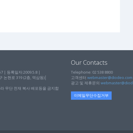
Our Contacts
| 등록일자:2009.5.8 |
Telephone: 02 538 8800
현로 319 (2층, 역삼동)│
고객센터
webmaster@diodeo.com
광고 및 제휴문의
webmaster@diod
라 무단 전재 복사 배포등을 금지합
이메일무단수집거부