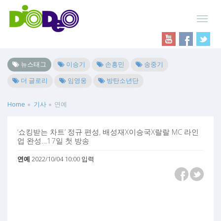
뉴스태그
이승기
손흥민
송중기
더 글로리
임영웅
방탄소년단
Home
기사
연예
‘쇼킹받는 차트’ 정규 편성, 배성재X이승국X랄랄 MC 라인
업 완성…17일 첫 방송
연예
2022/10/04 10:00 입력