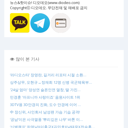
뉴스&핫이슈! 디오데오(www.diodeo.com)
Copyrightⓒ 디오데오. 무단전재 및 재배포 금지
많이 본 기사
‘라디오스타’ 장영란, 길거리 리포터 시절 소환…
상주상무, 오현규→정재희 12명 신병 국군체육부…
'24살 엄마' 양성연 슬픈인연 열창, 딸 가진…
민경훈 '아프니까 사랑이죠' 음원사이트 1위
3DTV용 3D안경의 진화, 도수 안경에 이어 …
中 장신위, 사인회서 남성팬 가슴 기습 공격!
‘공남’이은 사극열풍 ‘뿌리깊은 나무’ 바톤 이…
‘신병캠프’ 차영남X이충구X김민호X남태우X전승훈…