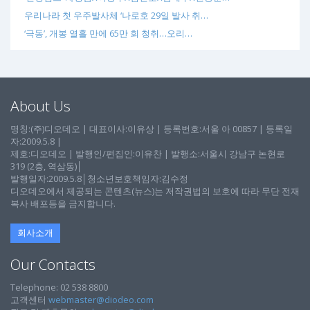
우리나라 첫 우주발사체 ‘나로호 29일 발사 취…
‘극동’, 개봉 열흘 만에 65만 회 청취…오리…
About Us
명칭:(주)디오데오 | 대표이사:이유상 | 등록번호:서울 아 00857 | 등록일
자:2009.5.8 |
제호:디오데오 | 발행인/편집인:이유찬 | 발행소:서울시 강남구 논현로
319 (2층, 역삼동)│
발행일자:2009.5.8│청소년보호책임자:김수정
디오데오에서 제공되는 콘텐츠(뉴스)는 저작권법의 보호에 따라 무단 전재
복사 배포등을 금지합니다.
회사소개
Our Contacts
Telephone: 02 538 8800
고객센터
webmaster@diodeo.com