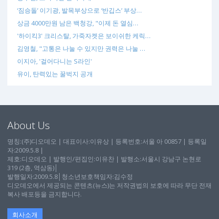
‘짐승돌’ 이기광, 발목부상으로 ‘반깁스’ 부상…
상금 4000만원 남은 백청강, "이제 돈 열심…
'하이킥3' 크리스탈, 가죽자켓은 보이쉬한 케릭…
김영철, "고통은 나눌 수 있지만 권력은 나눌 …
이지아, '걸어다니는 S라인'
유이, 탄력있는 꿀벅지 공개
About Us
명칭:(주)디오데오 | 대표이사:이유상 | 등록번호:서울 아 00857 | 등록일
자:2009.5.8 |
제호:디오데오 | 발행인/편집인:이유찬 | 발행소:서울시 강남구 논현로
319 (2층, 역삼동)│
발행일자:2009.5.8│청소년보호책임자:김수정
디오데오에서 제공되는 콘텐츠(뉴스)는 저작권법의 보호에 따라 무단 전재
복사 배포등을 금지합니다.
회사소개