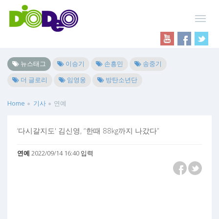
뉴스태그
이승기
손흥민
송중기
더 글로리
임영웅
방탄소년단
Home
기사
연예
‘다시갈지도' 김신영, “한때 88kg까지 나갔다”
연예
2022/09/14 16:40 입력