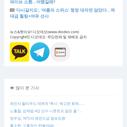
파이브 소환…어땠길래?
‘다시갈지도’, ‘여름의 스위스’ 청정 대자연 담았다…역
대급 힐링+여유 선사
뉴스&핫이슈! 디오데오(www.diodeo.com)
Copyrightⓒ 디오데오. 무단전재 및 재배포 금지
많이 본 기사
최민식 할리우드 데뷔작 ‘루시’, 예고편 화제……
노홍철, 김재범 4강 선수 니폰토프 닮은 꼴 “…
정우성, 'NTS의 레전드급 첩보요원'
홍수현, 고혹적인 한복자태!