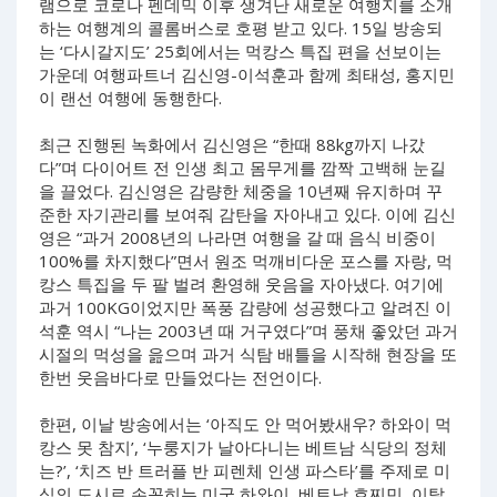
램으로 코로나 펜데믹 이후 생겨난 새로운 여행지를 소개
하는 여행계의 콜롬버스로 호평 받고 있다. 15일 방송되
는 ‘다시갈지도’ 25회에서는 먹캉스 특집 편을 선보이는
가운데 여행파트너 김신영-이석훈과 함께 최태성, 홍지민
이 랜선 여행에 동행한다.
최근 진행된 녹화에서 김신영은 “한때 88kg까지 나갔
다”며 다이어트 전 인생 최고 몸무게를 깜짝 고백해 눈길
을 끌었다. 김신영은 감량한 체중을 10년째 유지하며 꾸
준한 자기관리를 보여줘 감탄을 자아내고 있다. 이에 김신
영은 “과거 2008년의 나라면 여행을 갈 때 음식 비중이
100%를 차지했다”면서 원조 먹깨비다운 포스를 자랑, 먹
캉스 특집을 두 팔 벌려 환영해 웃음을 자아냈다. 여기에
과거 100KG이었지만 폭풍 감량에 성공했다고 알려진 이
석훈 역시 “나는 2003년 때 거구였다”며 풍채 좋았던 과거
시절의 먹성을 읊으며 과거 식탐 배틀을 시작해 현장을 또
한번 웃음바다로 만들었다는 전언이다.
한편, 이날 방송에서는 ‘아직도 안 먹어봤새우? 하와이 먹
캉스 못 참지’, ‘누룽지가 날아다니는 베트남 식당의 정체
는?’, ‘치즈 반 트러플 반 피렌체 인생 파스타’를 주제로 미
식의 도시로 손꼽히는 미국 하와이, 베트남 호찌민, 이탈