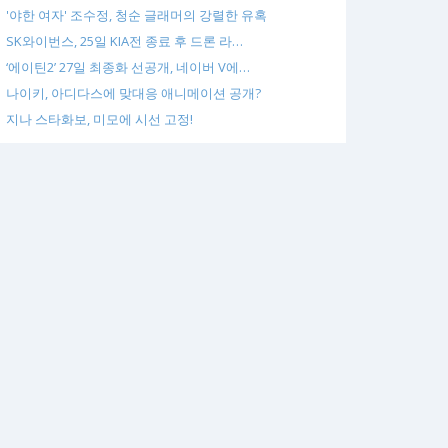
'야한 여자' 조수정, 청순 글래머의 강렬한 유혹
SK와이번스, 25일 KIA전 종료 후 드론 라…
‘에이틴2’ 27일 최종화 선공개, 네이버 V에…
나이키, 아디다스에 맞대응 애니메이션 공개?
지나 스타화보, 미모에 시선 고정!