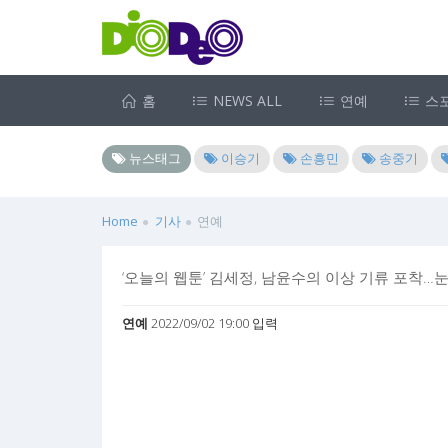
홈
NEWS ALL
연예
스
뉴스태그
이승기
손흥민
송중기
Home
기사
연예
‘오늘의 웹툰’ 김세정, 남윤수의 이상 기류 포착…
연예
2022/09/02 19:00 입력