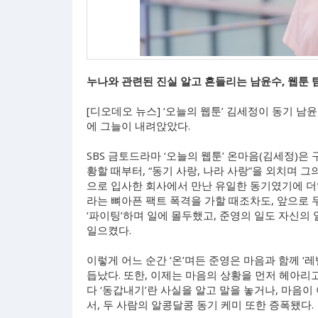
누나와 관련된 진실 알고 흔들리는 남윤수, 웹툰 
[디오데오 뉴스] ‘오늘의 웹툰’ 김세정이 동기 남
에 그늘이 내려앉았다.
SBS 금토드라마 ‘오늘의 웹툰’ 온마음(김세정)은
황할 때부터, “동기 사랑, 나라 사랑”을 외치며 
으로 입사한 회사에서 만난 유일한 동기였기에 더없
라는 뼈아픈 팩트 폭격을 가할 때조차도, 앞으로 두
‘파이팅’하며 일에 몰두했고, 준영의 일도 자신의
일으켰다.
이렇게 어느 순간 ‘온’며든 준영은 마음과 함께 ‘
듭났다. 또한, 이제는 마음의 상황을 먼저 헤아리
다 ‘동갑내기’란 사실을 알고 말을 놓거나, 마음
서, 두 사람의 알콩달콩 동기 케미 또한 증폭됐다.