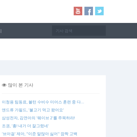
지
많이 본 기사
이청용 팀동료, 볼턴 수비수 미어스 훈련 중 다…
앤드류 가필드, '불고기 먹고 왔어요'
삼성전자, 김연아의 '웨이브 2'를 주목하라!
조권, '흥! 내가 더 잘그렸네'
'브아걸' 제아, "이준 말많아 싫어" 깜짝 고백