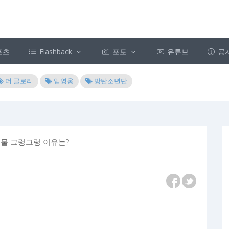
포츠
Flashback
포토
유튜브
공
더 글로리
임영웅
방탄소년단
눈물 그렁그렁 이유는?