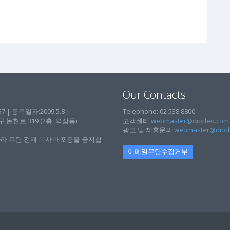
Our Contacts
| 등록일자:2009.5.8 |
Telephone: 02 538 8800
현로 319 (2층, 역삼동)│
고객센터
webmaster@diodeo.com
광고 및 제휴문의
webmaster@diod
라 무단 전재 복사 배포등을 금지합
이메일무단수집거부