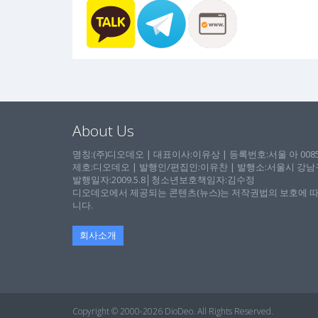
About Us
명칭:(주)디오데오 | 대표이사:이유상 | 등록번호:서울 아 00857 
제호:디오데오 | 발행인/편집인:이유찬 | 발행소:서울시 강남구 논
발행일자:2009.5.8│청소년보호책임자:김수정
디오데오에서 제공되는 콘텐츠(뉴스)는 저작권법의 보호에 따
니다.
회사소개
Copyright © 2000-2026 DioDeo. All Rights Reserved.