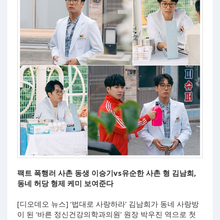
팩트 폭행러 사촌 동생 이승기vs유순한 사촌 형 김남희,
동네 허당 형제 케미 보여준다
[디오데오 뉴스] ‘법대로 사랑하라’ 김남희가 동네 사랑방
이 된 ‘바른 정신건강의학과의원’ 원장 박우진 역으로 첫