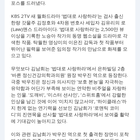
포스를 드러냈다.
KBS 2TV 새 월화드라마 ‘법대로 사랑하라’는 검사 출신
한량 갓물주 김정호와 4차원 변호사 세입자 김유리의 로
(Law)맨스 드라마이다. ‘법대로 사랑하라’는 2,500만 뷰
이상을 기록한 노승아 작가의 동명 웹소설을 드라마로 각
색한 작품. 탁월한 영상미의 이은진 감독과 첫 작품부터
뛰어난 필력을 보여준 임의정 작가의 만남으로 화제를 모
으고 있다.
무엇보다 김남희는 ‘법대로 사랑하라’에서 은하빌딩 2층
‘바른 정신건강의학과의원’ 원장 박우진 역으로 등장한다.
극중 박우진은 정신과 의사지만 ‘보호 본능’을 자극하는
유약함과 어딘가 부족해 보이는 연약한 비주얼을 자랑하
는 인물. ‘도깨비’, ‘미스터 션샤인’, ‘스위트홈’에서 강렬한
인상을 남긴 것에 이어 ‘미치지 않고서야’, ‘하이클래스’까
지 한계 없는 연기력을 선보인 김남희가 ‘로맨틱 코미
디’의 진면목을 선사할 ‘법대로 사랑하라’에서 보여줄 활약
에 기대감이 높아지고 있다.
이와 관련 김남희가 박우진 역으로 첫 출격한 장면이 포착