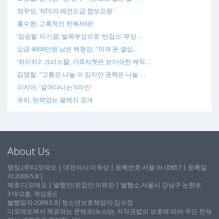
정우성, 'NTS의 레전드급 첩보요원'
홍수현, 고혹적인 한복자태!
‘짐승돌’ 이기광, 발목부상으로 ‘반깁스’ 부상…
상금 4000만원 남은 백청강, "이제 돈 열심…
'하이킥3' 크리스탈, 가죽자켓은 보이쉬한 케릭…
김영철, "고통은 나눌 수 있지만 권력은 나눌 …
이지아, '걸어다니는 S라인'
유이, 탄력있는 꿀벅지 공개
About Us
명칭:(주)디오데오 | 대표이사:이유상 | 등록번호:서울 아 00857 | 등록일
자:2009.5.8 |
제호:디오데오 | 발행인/편집인:이유찬 | 발행소:서울시 강남구 논현로
319 (2층, 역삼동)│
발행일자:2009.5.8│청소년보호책임자:김수정
디오데오에서 제공되는 콘텐츠(뉴스)는 저작권법의 보호에 따라 무단 전재