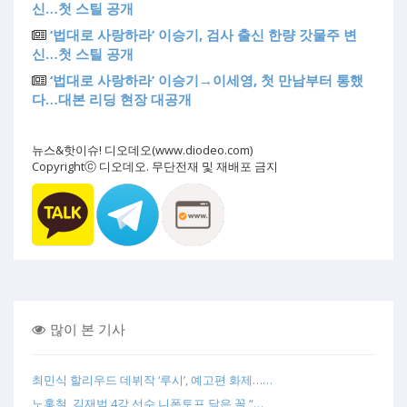
신…첫 스틸 공개
‘법대로 사랑하라’ 이승기, 검사 출신 한량 갓물주 변
신…첫 스틸 공개
‘법대로 사랑하라’ 이승기→이세영, 첫 만남부터 통했
다…대본 리딩 현장 대공개
뉴스&핫이슈! 디오데오(www.diodeo.com)
Copyrightⓒ 디오데오. 무단전재 및 재배포 금지
많이 본 기사
최민식 할리우드 데뷔작 ‘루시’, 예고편 화제……
노홍철, 김재범 4강 선수 니폰토프 닮은 꼴 “…