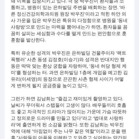
돼 이목을 집중시키고 있다. 극 중 박우진이 환자들과 소
통하고, 병원이 있는 은하빌딩 주변을 배회하는 장면. ‘바
른 정신건강의학과의원 원장 박우진’이라고 적힌 하얀 의
사 가운을 입은 박우진은 특유의 다정함으로 병원을 ‘동네
사랑방’으로 만드는 마력을 뿜어내는가 하면, 환자들을 꼼
꼼히 살피는 세심함과 수다를 떨게 만드는 편안함으로 훈
훈함을 발산한다.
특히 유순한 성격의 박우진은 은하빌딩 건물주이자 ‘팩트
폭행러’ 사촌 동생 김정호(이승기)와 성격은 반대지만 행
동은 딱딱 맞는 환상 궁합을 자랑하며, ‘동네 허당 형제 케
미’를 형성하는 터. 과연 은하빌딩 1층에 개업을 예고한 김
유리(이세영)의 등장으로 끈끈한 사촌 형제 사이가 어떻
게 변하게 될지 궁금증을 높이고 있다.
그런가 하면 김남희는 “즐겁고 재미있게 촬영하고 있다.
날씨가 무더워서 스텝들이 고생이 많다. 배우들끼리 호흡
도 좋고 자극적인 드라마가 많아지는 가운데 가슴 따뜻하
고 정의로운 드라마를 만들고 있다”라고 ‘법대로 사랑하
라’에 출연하게 된 소감을 밝혔다. 또한 김남희는 박우진
역에 대해 “아낌없이 주는 나무 같은 역할”이라고 운을 뗀
후 “사람들의 아픔을 이해하고 도와주고 싶어하는 약간의