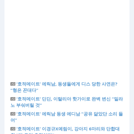
‘호적메이트’ 에릭남, 동생들에게 디스 당한 사연은?
“형은 꼰대다”
‘호적메이트’ 딘딘, 이탈리아 핫가이로 완벽 변신 “밀라
노 부숴버릴 것”
‘호적메이트’ 에릭남 동생 에디남 “공유 닮았단 소리 들
어”
‘호적메이트’ 이경규X예림이, 강아지 6마리와 단합대