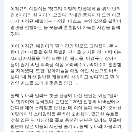
이경규와 예림이는 ‘앵그리 패밀리 단합대회’를 위해 반려
견 6마리와 한 자리에 모였다. 막내견 룽지까지 모인 이곳
에서 이경규 패밀리는 다양한 테스트, 수영 열전을 펼치며
명견을 선발하는 등 웃음과 훈훈함이 가득한 시간을 함께
했다.
이어 이경규, 예림이의 찐 애견인 면모도 그려졌다. 두 사
람이 강아지들을 위한 특별한 간식을 선사한 것. 예림이는
MZ 강아지들을 위한 트랜디한 음식을, 이경규는 강아지
들이 즐겨 먹던 백숙을 직접 요리해주고, 먹여주며 훈훈함
을 자아냈다. 또한, 강아지들을 애정 어린 시선으로 바라
보며 “내 유산 절반은 개들한테 상속하고 싶다”라고 찐 애
견인 면모를 드러내 웃음을 안겼다.
둘째 누나와 밀라노 핫플 관광에 나선 딘딘은 이날 ‘밀라
노 핫가이’에 등극했다. 딘딘은 120년 전통의 바버샵에서
댄디한 헤어 스타일로 변신한 데 이어 둘째 누나가 준비한
이탈리아식 스타일링을 완벽히 소화했다. 깔끔한 슈트를
갖춰 입은 뒤 자신감을 풀로 충전한 딘딘은 밀라노 핫플에
방문해 많은 이들의 시선을 즐기고, 둘째 누나와 자물쇠까