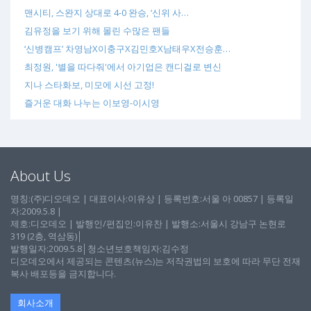
맨시티, 스완지 상대로 4-0 완승, ‘신위 사…
김유정을 보기 위해 몰린 수많은 팬들
‘신병캠프’ 차영남X이충구X김민호X남태우X전승훈…
최정원, '별을 따다줘'에서 아기업은 캔디걸로 변신
지나 스타화보, 미모에 시선 고정!
즐거운 대화 나누는 이보영-이시영
About Us
명칭:(주)디오데오 | 대표이사:이유상 | 등록번호:서울 아 00857 | 등록일
자:2009.5.8 |
제호:디오데오 | 발행인/편집인:이유찬 | 발행소:서울시 강남구 논현로
319 (2층, 역삼동)│
발행일자:2009.5.8│청소년보호책임자:김수정
디오데오에서 제공되는 콘텐츠(뉴스)는 저작권법의 보호에 따라 무단 전재
복사 배포등을 금지합니다.
회사소개