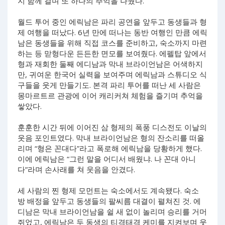
지 함께 걸며 또 하나의 추억을 나눴다.
월드 투어 중인 에릭남은 파리 공연을 앞두고 동생들과 형
제 여행을 떠났다. 6년 만에 떠나는 동반 여행인 만큼 에릭
남은 동생들을 위해 직접 코스를 준비하고, 숙소까지 마련
하는 등 맏형다운 든든한 면모를 보여줬다. 에펠탑 앞에서
형과 재회한 둘째 에디남과 막내 브라이언남은 어색하지
만, 귀여운 한국어 실력을 보여주며 에릭남과 스튜디오 식
구들을 웃게 만들기도. 본격 파리 투어를 떠난 세 사람은
몽마르트르 관광에 이어 캐리커쳐 체험을 즐기며 추억을
쌓았다.
훈훈한 시간 뒤에 이어진 삼 형제의 폭풍 디스전도 이날의
웃음 포인트였다. 막내 브라이언남은 형의 잔소리를 떠올
리며 “형은 꼰대다”라고 폭로해 에릭남을 당황하게 했다.
이에 에릭남은 “그런 말을 어디서 배웠냐. 나 꼰대 아니
다”라며 손사래를 쳐 웃음을 안겼다.
세 사람의 찐 형제 모먼트는 숙소에서도 계속됐다. 숙소
방 배정을 앞두고 동생들의 팔씨름 대결이 펼쳐진 것. 에
디남은 막내 브라이언남을 쉴 새 없이 놀리며 승리를 거머
쥐었고, 에릭남은 두 동생의 티격태격 케미를 지켜보며 웃