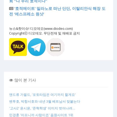
회 “다 우리 호적이다”
‘호적메이트’ 밀라노로 떠난 딘딘, 이탈리안식 해장 도
전 ‘에스프레소 원샷’
뉴스&핫이슈! 디오데오(www.diodeo.com)
Copyrightⓒ 디오데오. 무단전재 및 재배포 금지
많이 본 기사
앤드류 가필드, '포토타임은 여기까지 할게요'
벤투호, 박항서호와 내년 3월 베트남서 맞붙는다
'고사2' 윤시윤, '준혁학생' 이미지 벗어나려…
민경훈 '아프니까 사랑이죠' 음원사이트 1위