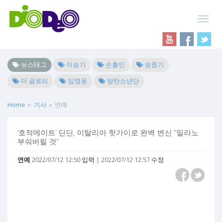
뉴스태그
이승기
손흥민
송중기
더 글로리
임영웅
방탄소년단
Home
기사
연예
‘호적메이트’ 딘딘, 이탈리아 핫가이로 완벽 변신 “밀라노
부숴버릴 것”
연예
2022/07/12 12:50 입력 | 2022/07/12 12:57 수정