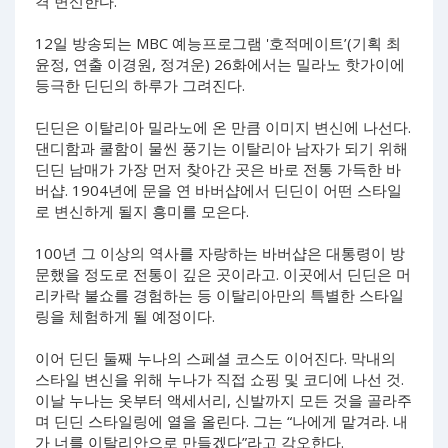
격 변신한다.
12일 방송되는 MBC 예능프로그램 '호적메이트’(기획 최
윤정, 연출 이경원, 정겨운) 26화에서는 밀라노 핫가이에
등극한 딘딘의 하루가 그려진다.
딘딘은 이탈리아 밀라노에 온 만큼 이미지 변신에 나선다.
댄디함과 쿨함이 물씬 풍기는 이탈리아 남자가 되기 위해
딘딘 남매가 가장 먼저 찾아간 곳은 바로 전통 가득한 바
버샵. 1904년에 문을 연 바버샵에서 딘딘이 어떤 스타일
로 변신하게 될지 흥미를 모은다.
100년 그 이상의 역사를 자랑하는 바버샵은 대통령이 방
문했을 정도로 전통이 깊은 곳이라고. 이곳에서 딘딘은 머
리카락 불쇼를 경험하는 등 이탈리아만의 특별한 스타일
링을 체험하게 될 예정이다.
이어 딘딘 둘째 누나의 스페셜 코스도 이어진다. 막내의
스타일 변신을 위해 누나가 직접 쇼핑 및 코디에 나선 것.
이날 누나는 옷부터 액세서리, 신발까지 모든 것을 골라주
며 딘딘 스타일링에 열을 올린다. 그는 “나에게 맡겨라. 내
가 너를 이탈리안으로 만들겠다”라고 각오한다.