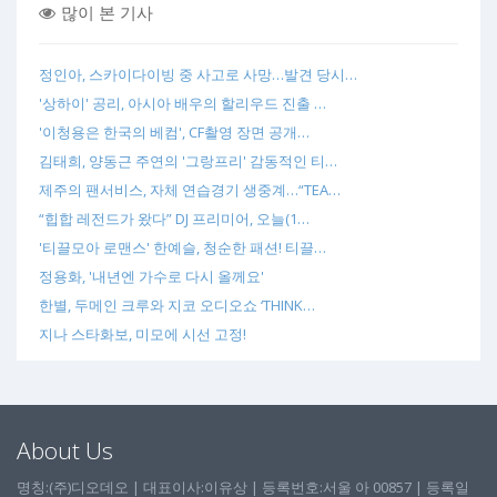
많이 본 기사
정인아, 스카이다이빙 중 사고로 사망…발견 당시…
'상하이' 공리, 아시아 배우의 할리우드 진출 …
'이청용은 한국의 베컴', CF촬영 장면 공개…
김태희, 양동근 주연의 '그랑프리' 감동적인 티…
제주의 팬서비스, 자체 연습경기 생중계…“TEA…
“힙합 레전드가 왔다” DJ 프리미어, 오늘(1…
'티끌모아 로맨스' 한예슬, 청순한 패션! 티끌…
정용화, '내년엔 가수로 다시 올께요'
한별, 두메인 크루와 지코 오디오쇼 ‘THINK…
지나 스타화보, 미모에 시선 고정!
About Us
명칭:(주)디오데오 | 대표이사:이유상 | 등록번호:서울 아 00857 | 등록일