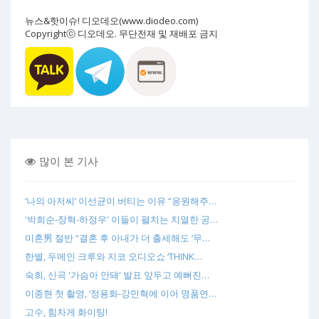
뉴스&핫이슈! 디오데오(www.diodeo.com)
Copyrightⓒ 디오데오. 무단전재 및 재배포 금지
많이 본 기사
‘나의 아저씨’ 이선균이 버티는 이유 “응원해주…
'박희순-장혁-하정우' 이들이 펼치는 치열한 공…
미혼男 절반 “결혼 후 아내가 더 출세해도 ‘무…
한별, 두메인 크루와 지코 오디오쇼 ‘THINK…
숙희, 신곡 '가슴아 안돼' 발표 앞두고 예뻐진…
이종현 첫 촬영, ‘정용화-강민혁에 이어 명품연…
고수, 힘차게 화이팅!