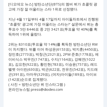
[디오데오 뉴스] 방탄소년단(BTS)의 멤버 뷔가 초콜릿 광
고에 가장 잘 어울리는 스타 1위로 선정됐다.
지난 4월 11일부터 4월 17일까지 아이돌차트에서 진행된
'‘초콜릿’ 광고에 가장 어울리는 스타는?’ 설문에서 뷔는 총
투표수 5만 8446표 중 2만 3421표(투표율 약 40%)를 획
득하며 1위에 올랐다.
2위는 8310표(투표율 약 14%)를 획득한 방탄소년단 RM
이 차지했다. 뒤를 이어 하성운(6153표), 박지훈(4450표),
장민호(2773표), 박창근(2321표), 2PM 준호(1778표), 에
이비식스 박우진(1747표), 수지(1164표), 강혜연(1022
표), 김요한(922표), 황민현(783표), 이승윤(757표), 레드
벨벳 아이린(630표), 박군(622표, 전유진(542표), 지드래
곤(391표), 마마무(329표), (여자)아이들(189표), 아이브
(142표)순으로 집계됐다.
( 사진 = 방탄소년단 뷔 인스타그램 )
온라인뉴스팀
press@diodeo.com