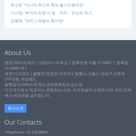
한고은 "아시아 최고의 축제 즐기러왔어요"
이시영, '부자의 탄생'서 힘ㆍ억지ㆍ진상은 최고
김형범, '닥치고 패밀리 화이팅!'
About Us
명칭:(주)디오데오 | 대표이사:이유상 | 등록번호:서울 아 00857 | 등록일
자:2009.5.8 |
제호:디오데오 | 발행인/편집인:이유찬 | 발행소:서울시 강남구 논현로
319 (2층, 역삼동)│
발행일자:2009.5.8│청소년보호책임자:김수정
디오데오에서 제공되는 콘텐츠(뉴스)는 저작권법의 보호에 따라 무단 전재
복사 배포등을 금지합니다.
회사소개
Our Contacts
Telephone: 02 538 8800