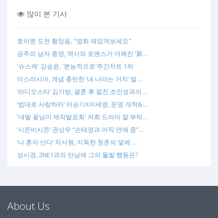
많이 본 기사
호러퀸 도전 황정음, "영화 재밌게보세요"
공주의 남자 종영, 역사와 로맨스가 더해진 '新…
'슈스케' 강승윤, '본능적으로'주간차트 1위
미스러시아, 개념 충만한 ‘내 나라는 거지’ 발…
‘라디오스타’ 김기방, 결혼 후 절친 조인성과의…
‘법대로 사랑하라’ 이승기X이세영, 운명 개척&…
'내딸 꽃님이 제작발표회' 저희 드라마 잘 부탁…
‘시즌비시즌’ 권상우 “손태영과 아직 연애 중”…
‘나 혼자 산다’ 차서원, 지독한 청춘의 덫에 …
성시경, 2NE1과의 만남에 그의 돌발 행동은?
About Us