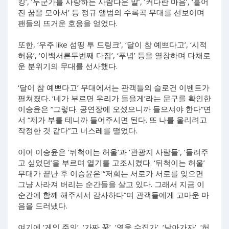
킹’, ‘누군가를 사랑하는 사람다운 말’, ‘커다란 마음’, ‘흩어
진 꿈을 모아서’ 등 정규 앨범의 수록곡 무대를 선보이며
팬들의 뜨거운 호응을 얻었다.
또한, ‘우주 like 섬띵 투 드링크’, ‘달이 참 예쁘다고’, ‘시적
허용’, ‘이백서른두번째 다짐’, ‘푸념’ 등을 열창하며 다채로
운 분위기의 무대를 선사했다.
‘달이 참 예쁘다고’ 무대에서는 관객들의 슬로건 이벤트가
펼쳐졌다. ‘네가 부르면 우리가 들을게’라는 문구를 확인한
이승윤은 “그렇다. 공연장에 오셨으니까 들으셔야 한다”면
서 “제가 부를 테니까 들어주시면 된다. 또 나를 울리려고
작정한 것 같다”고 너스레를 떨었다.
이어 이승윤은 ‘뒤척이는 허울’과 ‘관광지 사람들’, ‘들려주
고 싶었던’을 부르며 열기를 고조시켰다. ‘뒤척이는 허울’
무대가 끝난 후 이승윤은 “저희는 서로가 서로를 잊으면
그냥 사라져 버리는 순간들을 살고 있다. 그래서 지금 이
순간에 함께 해주셔서 감사하다”며 관객들에게 고마운 마
음을 드러냈다.
여기에 ‘게인 주의’, ‘가짜 꿈’, ‘영웅 수집가’, ‘날아가자’, ‘허