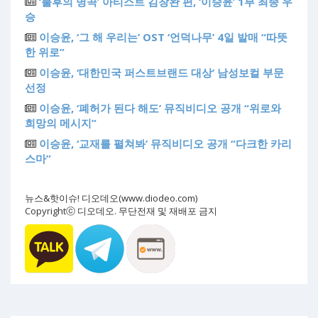
‘불후의 명곡’ 아티스트 김창완 편, ‘이승윤’ 1부 최종 우
승
이승윤, ‘그 해 우리는’ OST ‘언덕나무’ 4일 발매 “따뜻
한 위로”
이승윤, ‘대한민국 퍼스트브랜드 대상’ 남성보컬 부문
선정
이승윤, ‘폐허가 된다 해도’ 뮤직비디오 공개 “위로와
희망의 메시지”
이승윤, ‘교재를 펼쳐봐’ 뮤직비디오 공개 “다크한 카리
스마”
뉴스&핫이슈! 디오데오(www.diodeo.com)
Copyrightⓒ 디오데오. 무단전재 및 재배포 금지