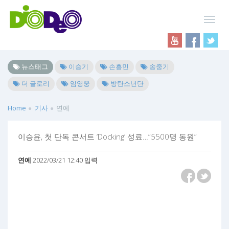
뉴스태그
이승기
손흥민
송중기
더 글로리
임영웅
방탄소년단
Home
기사
연예
이승윤, 첫 단독 콘서트 ‘Docking’ 성료…“5500명 동원”
연예
2022/03/21 12:40 입력