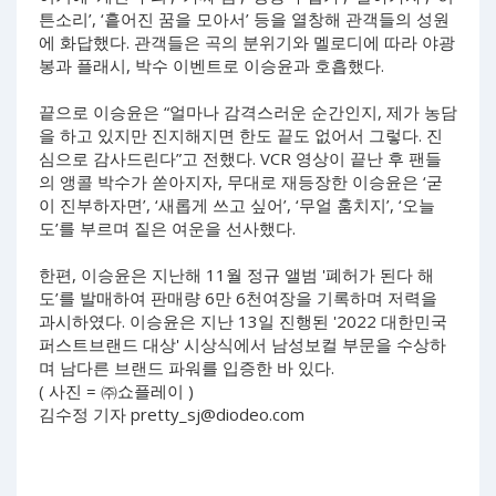
튼소리’, ‘흩어진 꿈을 모아서’ 등을 열창해 관객들의 성원
에 화답했다. 관객들은 곡의 분위기와 멜로디에 따라 야광
봉과 플래시, 박수 이벤트로 이승윤과 호흡했다.
끝으로 이승윤은 “얼마나 감격스러운 순간인지, 제가 농담
을 하고 있지만 진지해지면 한도 끝도 없어서 그렇다. 진
심으로 감사드린다”고 전했다. VCR 영상이 끝난 후 팬들
의 앵콜 박수가 쏟아지자, 무대로 재등장한 이승윤은 ‘굳
이 진부하자면’, ‘새롭게 쓰고 싶어’, ‘무얼 훔치지’, ‘오늘
도’를 부르며 짙은 여운을 선사했다.
한편, 이승윤은 지난해 11월 정규 앨범 '폐허가 된다 해
도’를 발매하여 판매량 6만 6천여장을 기록하며 저력을
과시하였다. 이승윤은 지난 13일 진행된 '2022 대한민국
퍼스트브랜드 대상' 시상식에서 남성보컬 부문을 수상하
며 남다른 브랜드 파워를 입증한 바 있다.
( 사진 = ㈜쇼플레이 )
김수정 기자
pretty_sj@diodeo.com