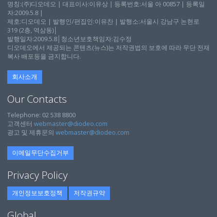
명칭:(주)디오데오 | 대표이사:이유상 | 등록번호:서울 아 00857 | 등록일
자:2009.5.8 |
제호:디오데오 | 발행인/편집인:이유찬 | 발행소:서울시 강남구 논현로
319 (2층, 역삼동)│
발행일자:2009.5.8│청소년보호책임자:김수정
디오데오에서 제공되는 콘텐츠(뉴스)는 저작권법의 보호에 따라 무단 전재
복사 배포등을 금지합니다.
회사소개
Our Contacts
Telephone: 02 538 8800
고객센터
webmaster@diodeo.com
광고 및 제휴문의
webmaster@diodeo.com
이메일무단수집거부
Privacy Policy
개인정보보호정책
저작권규약
Global