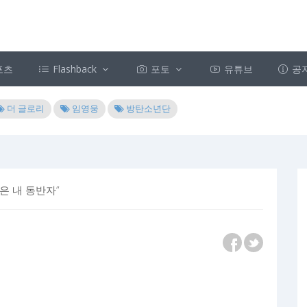
포츠
Flashback
포토
유튜브
공
더 글로리
임영웅
방탄소년단
움은 내 동반자”