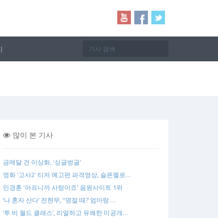
지
많이 본 기사
금메달 건 이상화, '싱글벙글'
영화 '고사2' 티저 예고편 파격영상, 슬픈멜로…
민경훈 '아프니까 사랑이죠' 음원사이트 1위
‘나 혼자 산다’ 전현무, “명절 때? 엄마랑 …
‘투 비 월드 클래스’, 리얼하고 유쾌한 미공개…