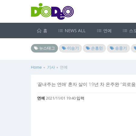
홈
NEWS ALL
연예
스
뉴스태그
이승기
손흥민
송중기
Home
기사
연예
‘끝내주는 연애’ 혼자 살이 19년 차 온주완 “외로
연예
2021/11/01 19:40 입력