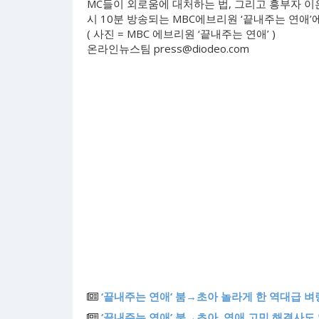
MC들이 외로움에 대처하는 법, 그리고 흥부자 이은
시 10분 방송되는 MBC에브리원 ‘끝내주는 연애’
( 사진 = MBC 에브리원 ‘끝내주는 연애’ )
온라인뉴스팀
press@diodeo.com
‘끝내주는 연애’ 붐→초아 놀라게 한 역대급 벼랑
‘끝내주는 연애’ 붐→초아, 연애 고민 해결사도 