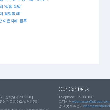
 ‘설렘 폭발’
연애 걸림돌 돼”
한 이은지에 ‘질투’
Our Contacts
| 등록일자:2009.5.8 |
Telephone: 02 538 8800
현로 319 (2층, 역삼동)│
고객센터
webmaster@diodeo.com
광고 및 제휴문의
webmaster@diod