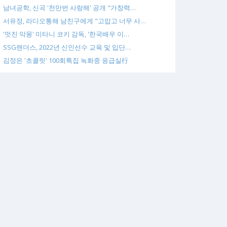
남녀공학, 신곡 '천만번 사랑해' 공개 "가창력…
서유정, 라디오통해 남친구에게 "고맙고 너무 사…
'멋진 악몽' 미타니 코키 감독, '한국배우 이…
SSG랜더스, 2022년 신인선수 교육 및 입단…
김정은 '초콜릿' 100회특집 녹화중 응급실行